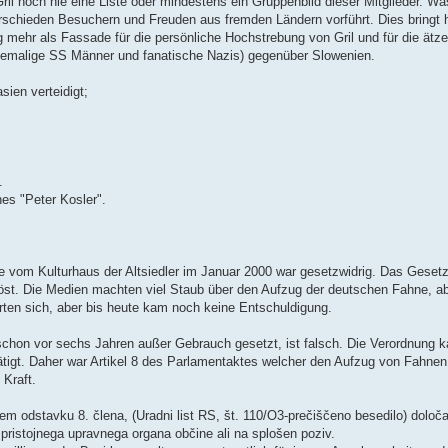
 Gril noch nie eine Liste oder mindestens ein Gruppenbild dieser Mitglieder. 
rschieden Besuchern und Freuden aus fremden Ländern vorführt. Dies bringt h
g mehr als Fassade für die persönliche Hochstrebung von Gril und für die ätze
 ehemalige SS Männer und fanatische Nazis) gegenüber Slowenien.
sien verteidigt;
.
es "Peter Kosler".
vom Kulturhaus der Altsiedler im Januar 2000 war gesetzwidrig. Das Geset
öst. Die Medien machten viel Staub über den Aufzug der deutschen Fahne, ab
rrten sich, aber bis heute kam noch keine Entschuldigung.
chon vor sechs Jahren außer Gebrauch gesetzt, ist falsch. Die Verordnung k
tigt. Daher war Artikel 8 des Parlamentaktes welcher den Aufzug von Fahnen
 Kraft.
tjem odstavku 8. člena, (Uradni list RS, št. 110/O3-prečiščeno besedilo) določ
pristojnega upravnega organa občine ali na splošen poziv.