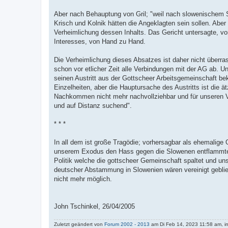
Aber nach Behauptung von Gril; "weil nach slowenischem St
Krisch und Kolnik hätten die Angeklagten sein sollen. Abe
Verheimlichung dessen Inhalts. Das Gericht untersagte, v
Interesses, von Hand zu Hand.
Die Verheimlichung dieses Absatzes ist daher nicht überras
schon vor etlicher Zeit alle Verbindungen mit der AG ab. Un
seinen Austritt aus der Gottscheer Arbeitsgemeinschaft bek
Einzelheiten, aber die Hauptursache des Austritts ist die ä
Nachkommen nicht mehr nachvollziehbar und für unseren Ve
und auf Distanz suchend".
* * *
In all dem ist große Tragödie; vorhersagbar als ehemalig
unserem Exodus den Hass gegen die Slowenen entflammten 
Politik welche die gottscheer Gemeinschaft spaltet und un
deutscher Abstammung in Slowenien wären vereinigt gebliebe
nicht mehr möglich.
John Tschinkel, 26/04/2005
Zuletzt geändert von
Forum 2002 - 2013
am Di Feb 14, 2023 11:58 am, i