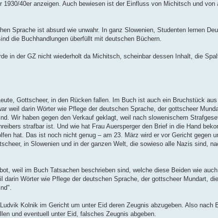
r 1930/40er anzeigen. Auch bewiesen ist der Einfluss von Michitsch und vo
hen Sprache ist absurd wie unwahr. In ganz Slowenien, Studenten lernen De
 sind die Buchhandlungen überfüllt mit deutschen Büchern.
de in der GZ nicht wiederholt da Michitsch, scheinbar dessen Inhalt, die Spal
eute, Gottscheer, in den Rücken fallen. Im Buch ist auch ein Bruchstück aus
war weil darin Wörter wie Pflege der deutschen Sprache, der gottscheer Munda
nd. Wir haben gegen den Verkauf geklagt, weil nach slowenischem Strafgese
reibers strafbar ist. Und wie hat Frau Auersperger den Brief in die Hand be
lfen hat. Das ist noch nicht genug – am 23. März wird er vor Gericht gegen u
tscheer, in Slowenien und in der ganzen Welt, die sowieso alle Nazis sind, n
erbot, weil im Buch Tatsachen beschrieben sind, welche diese Beiden wie auch
l darin Wörter wie Pflege der deutschen Sprache, der gottscheer Mundart, di
nd".
Ludvik Kolnik im Gericht um unter Eid deren Zeugnis abzugeben. Also nach Beg
llen und eventuell unter Eid, falsches Zeugnis abgeben.