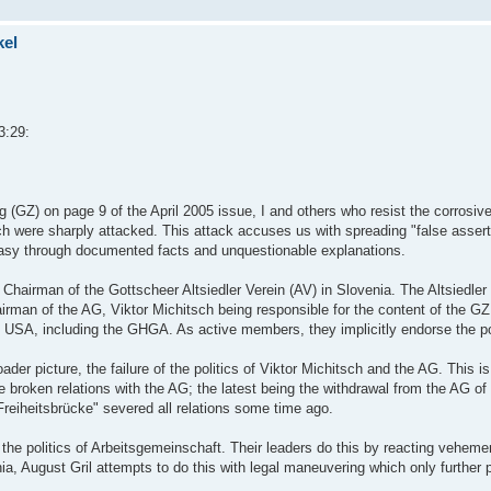
kel
3:29:
ng (GZ) on page 9 of the April 2005 issue, I and others who resist the corrosive 
 were sharply attacked. This attack accuses us with spreading "false assertio
asy through documented facts and unquestionable explanations.
l, Chairman of the Gottscheer Altsiedler Verein (AV) in Slovenia. The Altsiedle
hairman of the AG, Viktor Michitsch being responsible for the content of the 
USA, including the GHGA. As active members, they implicitly endorse the pol
oader picture, the failure of the politics of Viktor Michitsch and the AG. This i
e broken relations with the AG; the latest being the withdrawal from the AG of
reiheitsbrücke" severed all relations some time ago.
f the politics of Arbeitsgemeinschaft. Their leaders do this by reacting vehemen
nia, August Gril attempts to do this with legal maneuvering which only further p