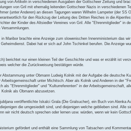
tzung von Artikeln in verschiedenen Ausgaben der Gottscheer Zeitung und brac
mlungen von Gril mit ehemalig leitenden Gottscheer Nazis in verschiedenen T
ehmer (unter Anderen) an diesen Tagungen waren Wilhelm Lampeter (der SS Off
erantwortlich für den Rückzug der Leitung des Dritten Reiches in die Alpenfe
hter der Kinder des Altsiedler Vereines von Gril. Alle "Ehrenmitglieder" in d
en Versammlungen.
 in Maribor brachte eine Anzeige zum slowenischen Innenministerium das wi
n Geheimdienst. Dabei hat er sich auf John Tschinkel berufen. Die Anzeige w
h) berichtet nur einen kleinen Teil der Geschichte und was er erzählt ist verz
eweis welcher die Zurückweisung bestätigen würde.
her Abstammung unter Obmann Ludwig Kolnik mit der Aufgabe die deutsche Kul
er Arbeitsgemeinschaft unter Michitsch. Aber als Kolnik und Anderen in der "Fr
 als "Ehrenmitglieder" und "Kulturreferenten" in der Arbeitsgemeinschaft, al
s, Kolnik als Obmann abzusetzen.
bljana veröffentlichte Iskalci Grala (Die Gralsucher), ein Buch von Alenka A
iejenigen die umgesiedelt sind, und diejenigen welche geblieben sind. Alle sind
enn wir nicht deutsch sprechen oder lernen usw. würden, wenn wir kein Gotts
isterium gefördert und enthält eine Sammlung von Tatsachen und Kommentare