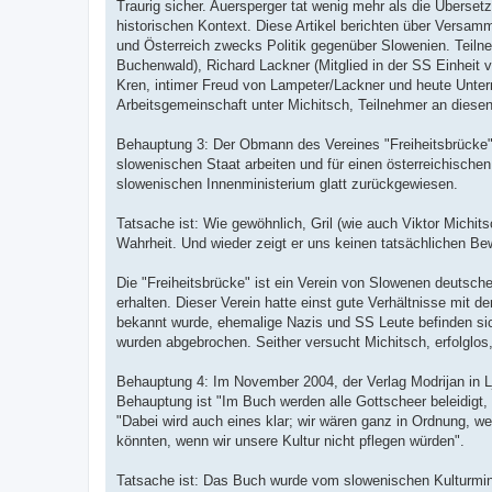
Traurig sicher. Auersperger tat wenig mehr als die Überse
historischen Kontext. Diese Artikel berichten über Versam
und Österreich zwecks Politik gegenüber Slowenien. Teiln
Buchenwald), Richard Lackner (Mitglied in der SS Einheit v
Kren, intimer Freud von Lampeter/Lackner und heute Unterric
Arbeitsgemeinschaft unter Michitsch, Teilnehmer an dies
Behauptung 3: Der Obmann des Vereines "Freiheitsbrücke"
slowenischen Staat arbeiten und für einen österreichische
slowenischen Innenministerium glatt zurückgewiesen.
Tatsache ist: Wie gewöhnlich, Gril (wie auch Viktor Michitsc
Wahrheit. Und wieder zeigt er uns keinen tatsächlichen B
Die "Freiheitsbrücke" ist ein Verein von Slowenen deutsc
erhalten. Dieser Verein hatte einst gute Verhältnisse mit d
bekannt wurde, ehemalige Nazis und SS Leute befinden sich
wurden abgebrochen. Seither versucht Michitsch, erfolglo
Behauptung 4: Im November 2004, der Verlag Modrijan in Lju
Behauptung ist "Im Buch werden alle Gottscheer beleidigt, d
"Dabei wird auch eines klar; wir wären ganz in Ordnung, w
könnten, wenn wir unsere Kultur nicht pflegen würden".
Tatsache ist: Das Buch wurde vom slowenischen Kulturmin