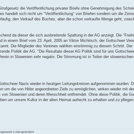
rafgesetz die Veröffentlichung privater Briefe ohne Genehmigung des Schreibe
r es handelt sich nicht um "Veröffentlichung" von Briefen sondern um die Zen
orläufig, den Verkauf des Buches, aber die schon verkaufte Menge geht, zwec
chend da dieser die sich ausbreitende Spaltung in der AG anzeigt. Die "Freih
d in einem Brief vom 23. April, 2005 an Viktor Michitsch, der Gottscheer Vere
annt. Die Mitglieder des Vereines wählten einstimmig zu diesem Schritt. Der 
tzende Politik der AG. "Die Resultate dieser AG Politik sind für uns Gottschee
rein in Slowenien sehr negativ. Die Stimmung ist in Teilen der slowenischen
e Gottscheer Nazis wieder in heutigen Leitungskreisen aufgenommen wurden. D
um die von Hitler angeordneten Ziele zu ermöglichen, wirken wieder mit de
s von Slowenien und deren Menschheit entfremdet. Ohne diese Politik, die G
n um unsere Kultur in der alten Heimat aufrecht zu erhalten und zu pflegen. 
nsgesamt 1-mal geändert.