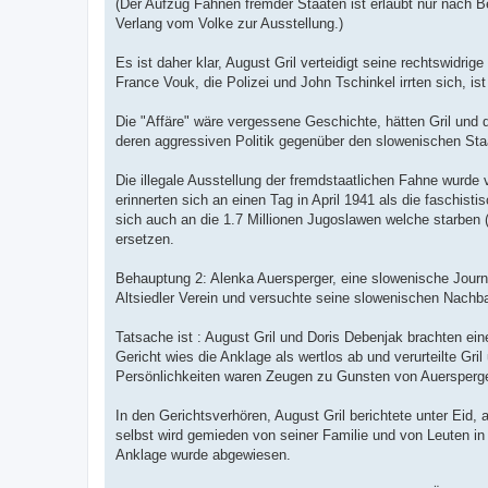
(Der Aufzug Fahnen fremder Staaten ist erlaubt nur nach Be
Verlang vom Volke zur Ausstellung.)
Es ist daher klar, August Gril verteidigt seine rechtswidr
France Vouk, die Polizei und John Tschinkel irrten sich, is
Die "Affäre" wäre vergessene Geschichte, hätten Gril und d
deren aggressiven Politik gegenüber den slowenischen St
Die illegale Ausstellung der fremdstaatlichen Fahne wurd
erinnerten sich an einen Tag in April 1941 als die faschis
sich auch an die 1.7 Millionen Jugoslawen welche starben 
ersetzen.
Behauptung 2: Alenka Auersperger, eine slowenische Journa
Altsiedler Verein und versuchte seine slowenischen Nachb
Tatsache ist : August Gril und Doris Debenjak brachten ei
Gericht wies die Anklage als wertlos ab und verurteilte Gr
Persönlichkeiten waren Zeugen zu Gunsten von Auersperge
In den Gerichtsverhören, August Gril berichtete unter Eid
selbst wird gemieden von seiner Familie und von Leuten in
Anklage wurde abgewiesen.