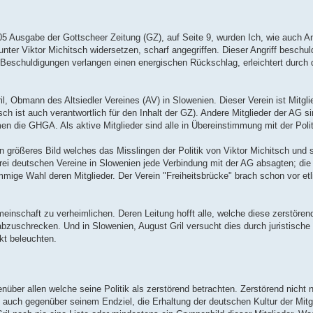
 2005 Ausgabe der Gottscheer Zeitung (GZ), auf Seite 9, wurden Ich, wie auch 
nter Viktor Michitsch widersetzen, scharf angegriffen. Dieser Angriff beschul
 Beschuldigungen verlangen einen energischen Rückschlag, erleichtert durch
ril, Obmann des Altsiedler Vereines (AV) in Slowenien. Dieser Verein ist Mitgl
sch ist auch verantwortlich für den Inhalt der GZ). Andere Mitglieder der AG s
die GHGA. Als aktive Mitglieder sind alle in Übereinstimmung mit der Polit
in größeres Bild welches das Misslingen der Politik von Viktor Michitsch und 
r drei deutschen Vereine in Slowenien jede Verbindung mit der AG absagten; di
mmige Wahl deren Mitglieder. Der Verein "Freiheitsbrücke" brach schon vor et
einschaft zu verheimlichen. Deren Leitung hofft alle, welche diese zerstörend
n abzuschrecken. Und in Slowenien, August Gril versucht dies durch juristisc
kt beleuchten.
enüber allen welche seine Politik als zerstörend betrachten. Zerstörend nicht 
 auch gegenüber seinem Endziel, die Erhaltung der deutschen Kultur der Mitg