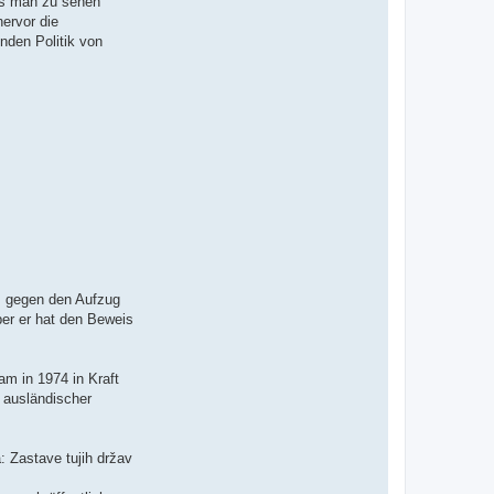
Was man zu sehen
ervor die
nden Politik von
z gegen den Aufzug
er er hat den Beweis
am in 1974 in Kraft
 ausländischer
a: Zastave tujih držav