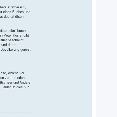
rs strafbar ist",
sur eines Buches und
ks des erhöhten
eitsbrücke" brach
in Peter Kosler gibt
Brief beschreibt
r und deren
 Bevölkerung gereizt
iese, welche vor
ren zerstörenden
ottscheer und Andere
Leider ist dies nun