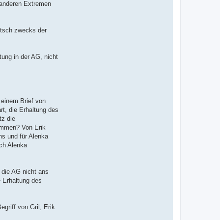
n anderen Extremen
utsch zwecks der
tung in der AG, nicht
 einem Brief von
rt, die Erhaltung des
tz die
kommen? Von Erik
ns und für Alenka
ach Alenka
 die AG nicht ans
e Erhaltung des
riff von Gril, Erik