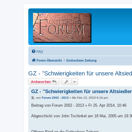
FAQ
Foren-Übersicht
Gottscheer Zeitung
GZ - "Schwierigkeiten für unsere Altsied
Antworten
GZ - "Schwierigkeiten für unsere Altsiedler
B
von
Forum 2002 - 2013
»
Mo Feb 13, 2023 6:16 pm
e
i
Beitrag von Forum 2002 - 2013 » Fr 25. Apr 2014, 10:46
t
r
a
Abgeschickt von John Tschinkel am 18 Mai, 2005 um 19:3
g
Offener Brief an die Gottscheer Zeitung.