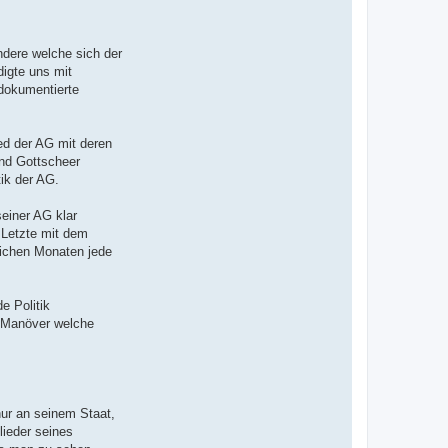
Andere welche sich der
digte uns mit
 dokumentierte
ied der AG mit deren
ind Gottscheer
ik der AG.
seiner AG klar
e Letzte mit dem
lichen Monaten jede
e Politik
he Manöver welche
nur an seinem Staat,
lieder seines