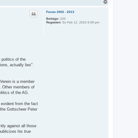
N
a
c
Forum 2002 - 2013
h
o
Beiträge:
220
Registriert:
So Feb 12, 2023 6:09 pm
b
e
n
politics of the
ns, actually lies".
r Verein is a member
GZ. Other members of
itics of the AG.
s evident from the fact
 the Gottscheer Peter
tly against all those
ublicizes his true