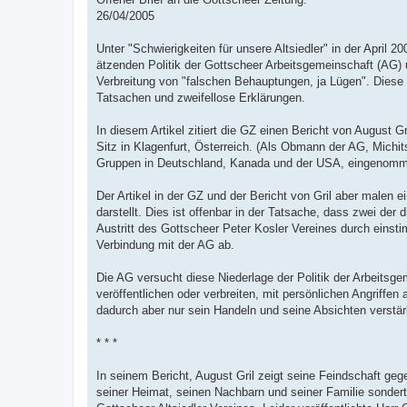
26/04/2005
Unter "Schwierigkeiten für unsere Altsiedler" in der April
ätzenden Politik der Gottscheer Arbeitsgemeinschaft (AG) u
Verbreitung von "falschen Behauptungen, ja Lügen". Diese
Tatsachen und zweifellose Erklärungen.
In diesem Artikel zitiert die GZ einen Bericht von August G
Sitz in Klagenfurt, Österreich. (Als Obmann der AG, Michit
Gruppen in Deutschland, Kanada und der USA, eingenommen 
Der Artikel in der GZ und der Bericht von Gril aber malen e
darstellt. Dies ist offenbar in der Tatsache, dass zwei de
Austritt des Gottscheer Peter Kosler Vereines durch einsti
Verbindung mit der AG ab.
Die AG versucht diese Niederlage der Politik der Arbeitsgem
veröffentlichen oder verbreiten, mit persönlichen Angriffe
dadurch aber nur sein Handeln und seine Absichten verstär
* * *
In seinem Bericht, August Gril zeigt seine Feindschaft geg
seiner Heimat, seinen Nachbarn und seiner Familie sondert