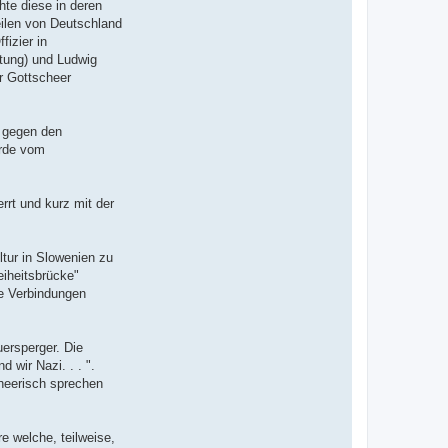
hte diese in deren
eilen von Deutschland
izier in
stung) und Ludwig
er Gottscheer
r gegen den
urde vom
errt und kurz mit der
tur in Slowenien zu
eiheitsbrücke"
le Verbindungen
uersperger. Die
 wir Nazi. . . ".
cheerisch sprechen
 welche, teilweise,