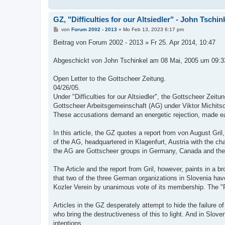
GZ, "Difficulties for our Altsiedler" - John Tschin
B
von
Forum 2002 - 2013
»
Mo Feb 13, 2023 6:17 pm
e
i
Beitrag von Forum 2002 - 2013 » Fr 25. Apr 2014, 10:47
t
r
a
Abgeschickt von John Tschinkel am 08 Mai, 2005 um 09:3
g
Open Letter to the Gottscheer Zeitung.
04/26/05.
Under "Difficulties for our Altsiedler", the Gottscheer Zeitu
Gottscheer Arbeitsgemeinschaft (AG) under Viktor Michitsch
These accusations demand an energetic rejection, made e
In this article, the GZ quotes a report from von August Gri
of the AG, headquartered in Klagenfurt, Austria with the c
the AG are Gottscheer groups in Germany, Canada and the 
The Article and the report from Gril, however, paints in a br
that two of the three German organizations in Slovenia hav
Kozler Verein by unanimous vote of its membership. The "F
Articles in the GZ desperately attempt to hide the failure o
who bring the destructiveness of this to light. And in Slove
intentions.