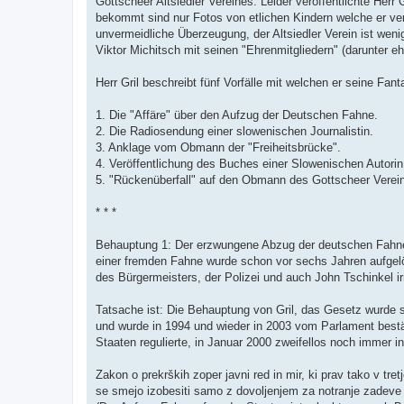
Gottscheer Altsiedler Vereines. Leider veröffentlichte Herr
bekommt sind nur Fotos von etlichen Kindern welche er ve
unvermeidliche Überzeugung, der Altsiedler Verein ist weni
Viktor Michitsch mit seinen "Ehrenmitgliedern" (darunter
Herr Gril beschreibt fünf Vorfälle mit welchen er seine Fanta
1. Die "Affäre" über den Aufzug der Deutschen Fahne.
2. Die Radiosendung einer slowenischen Journalistin.
3. Anklage vom Obmann der "Freiheitsbrücke".
4. Veröffentlichung des Buches einer Slowenischen Autorin
5. "Rückenüberfall" auf den Obmann des Gottscheer Verein
* * *
Behauptung 1: Der erzwungene Abzug der deutschen Fahne 
einer fremden Fahne wurde schon vor sechs Jahren aufgel
des Bürgermeisters, der Polizei und auch John Tschinkel i
Tatsache ist: Die Behauptung von Gril, das Gesetz wurde s
und wurde in 1994 und wieder in 2003 vom Parlament bestä
Staaten regulierte, in Januar 2000 zweifellos noch immer in
Zakon o prekrških zoper javni red in mir, ki prav tako v tre
se smejo izobesiti samo z dovoljenjem za notranje zadeve 