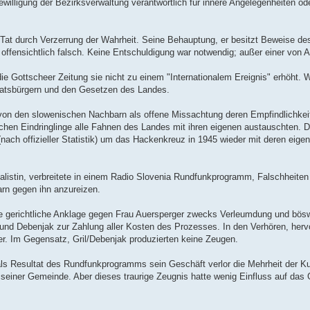
willigung der Bezirksverwaltung verantwortlich für innere Angelegenheiten od
ige Tat durch Verzerrung der Wahrheit. Seine Behauptung, er besitzt Beweise d
t offensichtlich falsch. Keine Entschuldigung war notwendig; außer einer von A
ie Gottscheer Zeitung sie nicht zu einem "Internationalem Ereignis" erhöht. 
aatsbürgern und den Gesetzen des Landes.
e von den slowenischen Nachbarn als offene Missachtung deren Empfindlichkei
tischen Eindringlinge alle Fahnen des Landes mit ihren eigenen austauschten. 
(nach offizieller Statistik) um das Hackenkreuz in 1945 wieder mit deren eig
listin, verbreitete in einem Radio Slovenia Rundfunkprogramm, Falschheiten 
arn gegen ihn anzureizen.
ne gerichtliche Anklage gegen Frau Auersperger zwecks Verleumdung und bösw
il und Debenjak zur Zahlung aller Kosten des Prozesses. In den Verhören, her
r. Im Gegensatz, Gril/Debenjak produzierten keine Zeugen.
, als Resultat des Rundfunkprogramms sein Geschäft verlor die Mehrheit der K
 seiner Gemeinde. Aber dieses traurige Zeugnis hatte wenig Einfluss auf das 