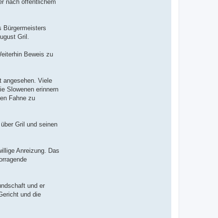
er nach öffentlichem
es Bürgermeisters
ugust Gril.
Weiterhin Beweis zu
t angesehen. Viele
Die Slowenen erinnern
enen Fahne zu
über Gril und seinen
illige Anreizung. Das
vorragende
undschaft und er
Gericht und die