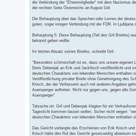
die Verbindung der "Ehrenmitglieder" mit dem Nazismus de
der rechten Seite Österreichs an August Gril.
Die Behauptung über das Sprechen oder Lernen der deutsc
guten, sogar innigen Verbindung mit der FDR. In Ljubljana
Behauptung 5: Diese Behauptung (Teil des Gril Briefes) wur
bekannt geben wollte.
Im letzten Absatz seines Briefes, schreibt Gril:
"Besonders schmerzhaft ist es, dass uns unsere eigenen L
Doris Debenjak an Erik und Jacklitsch veröffentlicht und z
deutschen Charakters von lebenden Menschen enthalten si
Veröffentlichung privater Briefe ohne Genehmigung des Sch
Krisch, der der Verfasserin auch mit anderen Angaben geho
Auersperger auftreten. Nicht nur gegen uns, gegen alle Got
Auersperger".
Tatsache ist: Gril und Debenjak klagten für ein Verkaufsv
Tageslicht kommen lassen wollen. Sicher nicht wegen: "wei
deutschen Charakters von lebenden Menschen enthalten si
Das Gericht verlangte das Erscheinen von Erik Krisch und 
Krisch hätte den Ruf des Gericht gesetzwidrig abweisen so