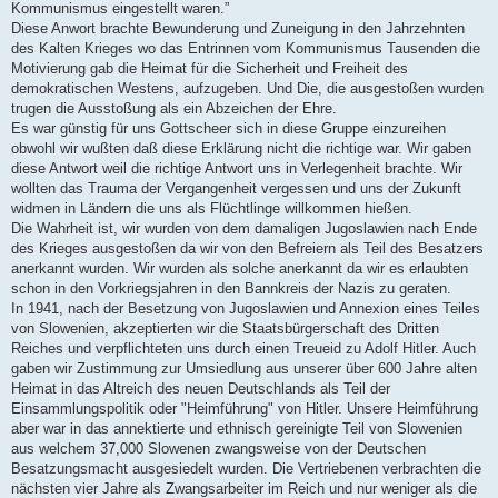
Kommunismus eingestellt waren.”
Diese Anwort brachte Bewunderung und Zuneigung in den Jahrzehnten
des Kalten Krieges wo das Entrinnen vom Kommunismus Tausenden die
Motivierung gab die Heimat für die Sicherheit und Freiheit des
demokratischen Westens, aufzugeben. Und Die, die ausgestoßen wurden
trugen die Ausstoßung als ein Abzeichen der Ehre.
Es war günstig für uns Gottscheer sich in diese Gruppe einzureihen
obwohl wir wußten daß diese Erklärung nicht die richtige war. Wir gaben
diese Antwort weil die richtige Antwort uns in Verlegenheit brachte. Wir
wollten das Trauma der Vergangenheit vergessen und uns der Zukunft
widmen in Ländern die uns als Flüchtlinge willkommen hießen.
Die Wahrheit ist, wir wurden von dem damaligen Jugoslawien nach Ende
des Krieges ausgestoßen da wir von den Befreiern als Teil des Besatzers
anerkannt wurden. Wir wurden als solche anerkannt da wir es erlaubten
schon in den Vorkriegsjahren in den Bannkreis der Nazis zu geraten.
In 1941, nach der Besetzung von Jugoslawien und Annexion eines Teiles
von Slowenien, akzeptierten wir die Staatsbürgerschaft des Dritten
Reiches und verpflichteten uns durch einen Treueid zu Adolf Hitler. Auch
gaben wir Zustimmung zur Umsiedlung aus unserer über 600 Jahre alten
Heimat in das Altreich des neuen Deutschlands als Teil der
Einsammlungspolitik oder "Heimführung" von Hitler. Unsere Heimführung
aber war in das annektierte und ethnisch gereinigte Teil von Slowenien
aus welchem 37,000 Slowenen zwangsweise von der Deutschen
Besatzungsmacht ausgesiedelt wurden. Die Vertriebenen verbrachten die
nächsten vier Jahre als Zwangsarbeiter im Reich und nur weniger als die