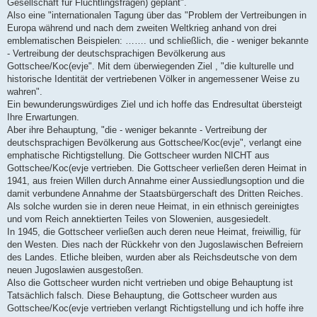
Gesellschaft für Flüchtlingsfragen) geplant".
Also eine "internationalen Tagung über das "Problem der Vertreibungen in
Europa während und nach dem zweiten Weltkrieg anhand von drei
emblematischen Beispielen: ……. und schließlich, die - weniger bekannte
- Vertreibung der deutschsprachigen Bevölkerung aus
Gottschee/Koc(evje". Mit dem überwiegenden Ziel , "die kulturelle und
historische Identität der vertriebenen Völker in angemessener Weise zu
wahren".
Ein bewunderungswürdiges Ziel und ich hoffe das Endresultat übersteigt
Ihre Erwartungen.
Aber ihre Behauptung, "die - weniger bekannte - Vertreibung der
deutschsprachigen Bevölkerung aus Gottschee/Koc(evje", verlangt eine
emphatische Richtigstellung. Die Gottscheer wurden NICHT aus
Gottschee/Koc(evje vertrieben. Die Gottscheer verließen deren Heimat in
1941, aus freien Willen durch Annahme einer Aussiedlungsoption und die
damit verbundene Annahme der Staatsbürgerschaft des Dritten Reiches.
Als solche wurden sie in deren neue Heimat, in ein ethnisch gereinigtes
und vom Reich annektierten Teiles von Slowenien, ausgesiedelt.
In 1945, die Gottscheer verließen auch deren neue Heimat, freiwillig, für
den Westen. Dies nach der Rückkehr von den Jugoslawischen Befreiern
des Landes. Etliche bleiben, wurden aber als Reichsdeutsche von dem
neuen Jugoslawien ausgestoßen.
Also die Gottscheer wurden nicht vertrieben und obige Behauptung ist
Tatsächlich falsch. Diese Behauptung, die Gottscheer wurden aus
Gottschee/Koc(evje vertrieben verlangt Richtigstellung und ich hoffe ihre