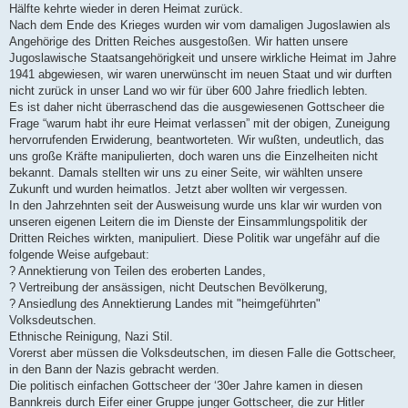
Hälfte kehrte wieder in deren Heimat zurück.
Nach dem Ende des Krieges wurden wir vom damaligen Jugoslawien als
Angehörige des Dritten Reiches ausgestoßen. Wir hatten unsere
Jugoslawische Staatsangehörigkeit und unsere wirkliche Heimat im Jahre
1941 abgewiesen, wir waren unerwünscht im neuen Staat und wir durften
nicht zurück in unser Land wo wir für über 600 Jahre friedlich lebten.
Es ist daher nicht überraschend das die ausgewiesenen Gottscheer die
Frage “warum habt ihr eure Heimat verlassen” mit der obigen, Zuneigung
hervorrufenden Erwiderung, beantworteten. Wir wußten, undeutlich, das
uns große Kräfte manipulierten, doch waren uns die Einzelheiten nicht
bekannt. Damals stellten wir uns zu einer Seite, wir wählten unsere
Zukunft und wurden heimatlos. Jetzt aber wollten wir vergessen.
In den Jahrzehnten seit der Ausweisung wurde uns klar wir wurden von
unseren eigenen Leitern die im Dienste der Einsammlungspolitik der
Dritten Reiches wirkten, manipuliert. Diese Politik war ungefähr auf die
folgende Weise aufgebaut:
? Annektierung von Teilen des eroberten Landes,
? Vertreibung der ansässigen, nicht Deutschen Bevölkerung,
? Ansiedlung des Annektierung Landes mit "heimgeführten"
Volksdeutschen.
Ethnische Reinigung, Nazi Stil.
Vorerst aber müssen die Volksdeutschen, im diesen Falle die Gottscheer,
in den Bann der Nazis gebracht werden.
Die politisch einfachen Gottscheer der ‘30er Jahre kamen in diesen
Bannkreis durch Eifer einer Gruppe junger Gottscheer, die zur Hitler