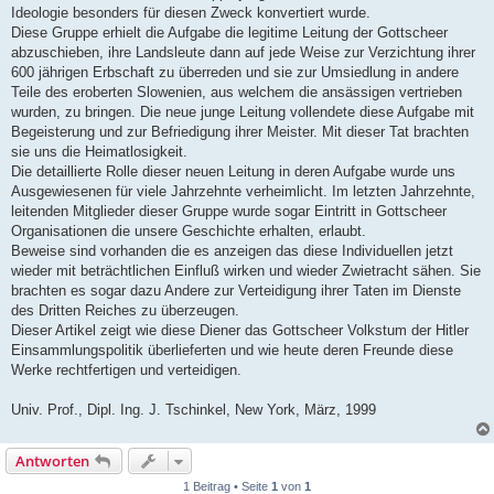
Ideologie besonders für diesen Zweck konvertiert wurde.
Diese Gruppe erhielt die Aufgabe die legitime Leitung der Gottscheer
abzuschieben, ihre Landsleute dann auf jede Weise zur Verzichtung ihrer
600 jährigen Erbschaft zu überreden und sie zur Umsiedlung in andere
Teile des eroberten Slowenien, aus welchem die ansässigen vertrieben
wurden, zu bringen. Die neue junge Leitung vollendete diese Aufgabe mit
Begeisterung und zur Befriedigung ihrer Meister. Mit dieser Tat brachten
sie uns die Heimatlosigkeit.
Die detaillierte Rolle dieser neuen Leitung in deren Aufgabe wurde uns
Ausgewiesenen für viele Jahrzehnte verheimlicht. Im letzten Jahrzehnte,
leitenden Mitglieder dieser Gruppe wurde sogar Eintritt in Gottscheer
Organisationen die unsere Geschichte erhalten, erlaubt.
Beweise sind vorhanden die es anzeigen das diese Individuellen jetzt
wieder mit beträchtlichen Einfluß wirken und wieder Zwietracht sähen. Sie
brachten es sogar dazu Andere zur Verteidigung ihrer Taten im Dienste
des Dritten Reiches zu überzeugen.
Dieser Artikel zeigt wie diese Diener das Gottscheer Volkstum der Hitler
Einsammlungspolitik überlieferten und wie heute deren Freunde diese
Werke rechtfertigen und verteidigen.
Univ. Prof., Dipl. Ing. J. Tschinkel, New York, März, 1999
Antworten
1 Beitrag • Seite
1
von
1