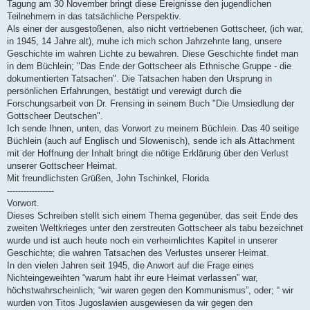
Tagung am 30 November bringt diese Ereignisse den jugendlichen
Teilnehmern in das tatsächliche Perspektiv.
Als einer der ausgestoßenen, also nicht vertriebenen Gottscheer, (ich war,
in 1945, 14 Jahre alt), muhe ich mich schon Jahrzehnte lang, unsere
Geschichte im wahren Lichte zu bewahren. Diese Geschichte findet man
in dem Büchlein; "Das Ende der Gottscheer als Ethnische Gruppe - die
dokumentierten Tatsachen". Die Tatsachen haben den Ursprung in
persönlichen Erfahrungen, bestätigt und verewigt durch die
Forschungsarbeit von Dr. Frensing in seinem Buch "Die Umsiedlung der
Gottscheer Deutschen".
Ich sende Ihnen, unten, das Vorwort zu meinem Büchlein. Das 40 seitige
Büchlein (auch auf Englisch und Slowenisch), sende ich als Attachment
mit der Hoffnung der Inhalt bringt die nötige Erklärung über den Verlust
unserer Gottscheer Heimat.
Mit freundlichsten Grüßen, John Tschinkel, Florida
-----------------
Vorwort.
Dieses Schreiben stellt sich einem Thema gegenüber, das seit Ende des
zweiten Weltkrieges unter den zerstreuten Gottscheer als tabu bezeichnet
wurde und ist auch heute noch ein verheimlichtes Kapitel in unserer
Geschichte; die wahren Tatsachen des Verlustes unserer Heimat.
In den vielen Jahren seit 1945, die Anwort auf die Frage eines
Nichteingeweihten “warum habt ihr eure Heimat verlassen” war,
höchstwahrscheinlich; “wir waren gegen den Kommunismus”, oder; “ wir
wurden von Titos Jugoslawien ausgewiesen da wir gegen den