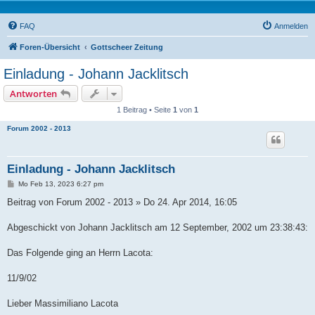
FAQ
Anmelden
Foren-Übersicht
Gottscheer Zeitung
Einladung - Johann Jacklitsch
Antworten
1 Beitrag • Seite
1
von
1
Forum 2002 - 2013
Einladung - Johann Jacklitsch
B
Mo Feb 13, 2023 6:27 pm
e
i
Beitrag von Forum 2002 - 2013 » Do 24. Apr 2014, 16:05
t
r
a
Abgeschickt von Johann Jacklitsch am 12 September, 2002 um 23:38:43:
g
Das Folgende ging an Herrn Lacota:
11/9/02
Lieber Massimiliano Lacota