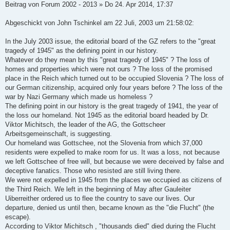
i
Beitrag von Forum 2002 - 2013 » Do 24. Apr 2014, 17:37
t
r
a
Abgeschickt von John Tschinkel am 22 Juli, 2003 um 21:58:02:
g
In the July 2003 issue, the editorial board of the GZ refers to the "great
tragedy of 1945" as the defining point in our history.
Whatever do they mean by this "great tragedy of 1945" ? The loss of
homes and properties which were not ours ? The loss of the promised
place in the Reich which turned out to be occupied Slovenia ? The loss of
our German citizenship, acquired only four years before ? The loss of the
war by Nazi Germany which made us homeless ?
The defining point in our history is the great tragedy of 1941, the year of
the loss our homeland. Not 1945 as the editorial board headed by Dr.
Viktor Michitsch, the leader of the AG, the Gottscheer
Arbeitsgemeinschaft, is suggesting.
Our homeland was Gottschee, not the Slovenia from which 37,000
residents were expelled to make room for us. It was a loss, not because
we left Gottschee of free will, but because we were deceived by false and
deceptive fanatics. Those who resisted are still living there.
We were not expelled in 1945 from the places we occupied as citizens of
the Third Reich. We left in the beginning of May after Gauleiter
Uiberreither ordered us to flee the country to save our lives. Our
departure, denied us until then, became known as the "die Flucht" (the
escape).
According to Viktor Michitsch , "thousands died" died during the Flucht