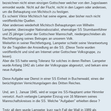
bezeichnen nicht einen einzigen Gottscheer welcher von den Jugoslawen
ermordet wurde. Nicht auf der Flucht, nicht in den Lagern oder anderswo,
um die Behauptung von Michitsch zu festigen.
Es scheint Viktor Michitsch hat seine eigene, aber bisher noch nicht
veröffentlichte Quellen.
Aber anderswo wiederholt Michitsch Behauptungen von Wilhelm
Lampeter, überzeugter Nationalsozialist, ehemaliger SS Sturmbannführer
und 25 jähriger Leiter der Gottscheer Mannschaft, niedergeschrieben als
Rechtfertigung seines Betruges an unserem Volk.
Weiterhin in seiner Rechtfertigung, Lampeter schiebt seine Verantwortung
für die Tragödien der Ansiedlung an die SS. (Diese Texte wurden
veröffentlicht und sind am Internet unter Gottscheer Volksgruppe, zu
lesen).
Aber die SS hatte wenig Toleranz für solches in deren Reihen. Lampeter
wurde Anfang 1942 als Leiter der Volksgruppe abgesetzt, und bekam eine
neue Aufgabe.
Diese Aufgabe war Dienst in einer SS Einheit in Buchenwald, eines der
berüchtigtsten Vernichtungslagern des Dritten Reiches.
Und, am 1. Januar 1945, wird er sogar ins SS-Hauptamt unter Himmler
versetzt. Auch verlangte Lampeter Einzug von 16 Männern seines
Mannschaftskreises in die SS. Welche "Aufgaben" erhielten diese ?
Trotz all dem wurde Lampeter, kurz nach Fall der Wall in 1989 als