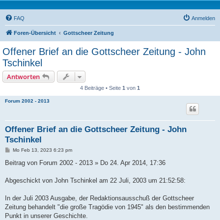
FAQ
Anmelden
Foren-Übersicht
Gottscheer Zeitung
Offener Brief an die Gottscheer Zeitung - John
Tschinkel
Antworten
4 Beiträge • Seite
1
von
1
Forum 2002 - 2013
Offener Brief an die Gottscheer Zeitung - John
Tschinkel
B
Mo Feb 13, 2023 6:23 pm
e
i
Beitrag von Forum 2002 - 2013 » Do 24. Apr 2014, 17:36
t
r
a
Abgeschickt von John Tschinkel am 22 Juli, 2003 um 21:52:58:
g
In der Juli 2003 Ausgabe, der Redaktionsausschuß der Gottscheer
Zeitung behandelt "die große Tragödie von 1945" als den bestimmenden
Punkt in unserer Geschichte.