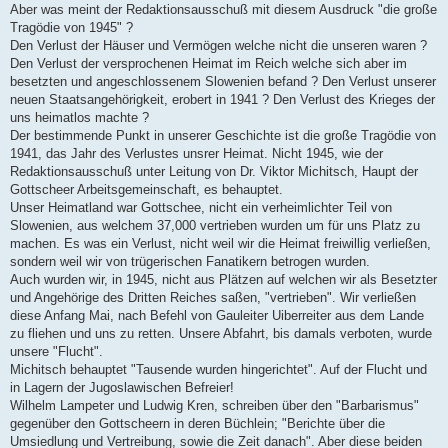
Aber was meint der Redaktionsausschuß mit diesem Ausdruck "die große
Tragödie von 1945" ?
Den Verlust der Häuser und Vermögen welche nicht die unseren waren ?
Den Verlust der versprochenen Heimat im Reich welche sich aber im
besetzten und angeschlossenem Slowenien befand ? Den Verlust unserer
neuen Staatsangehörigkeit, erobert in 1941 ? Den Verlust des Krieges der
uns heimatlos machte ?
Der bestimmende Punkt in unserer Geschichte ist die große Tragödie von
1941, das Jahr des Verlustes unsrer Heimat. Nicht 1945, wie der
Redaktionsausschuß unter Leitung von Dr. Viktor Michitsch, Haupt der
Gottscheer Arbeitsgemeinschaft, es behauptet.
Unser Heimatland war Gottschee, nicht ein verheimlichter Teil von
Slowenien, aus welchem 37,000 vertrieben wurden um für uns Platz zu
machen. Es was ein Verlust, nicht weil wir die Heimat freiwillig verließen,
sondern weil wir von trügerischen Fanatikern betrogen wurden.
Auch wurden wir, in 1945, nicht aus Plätzen auf welchen wir als Besetzter
und Angehörige des Dritten Reiches saßen, "vertrieben". Wir verließen
diese Anfang Mai, nach Befehl von Gauleiter Uiberreiter aus dem Lande
zu fliehen und uns zu retten. Unsere Abfahrt, bis damals verboten, wurde
unsere "Flucht".
Michitsch behauptet "Tausende wurden hingerichtet". Auf der Flucht und
in Lagern der Jugoslawischen Befreier!
Wilhelm Lampeter und Ludwig Kren, schreiben über den "Barbarismus"
gegenüber den Gottscheern in deren Büchlein; "Berichte über die
Umsiedlung und Vertreibung, sowie die Zeit danach". Aber diese beiden