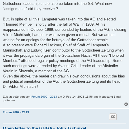
Gottscheer leadership circle also be taken into the SS. What new
"assignments" did they receive ?
But, in spite of all this, Lampeter was taken into the AG and elected
"Honored Member" shortly after the fall of Wall in 1989. At his
reappearance in October 1989, surrounded by leaders of the AG, including
Viktor Michitsch, Lampeter was even given a medal. But we are still
waiting for an apology for the betrayal of the Gottscheer people.
Also present were Richard Lackner, Chief of Staff of Lampeter's
Mannschaft and Ludwig Kren contributor to the Gottscheer Zeitung when
it was the propaganda organ of the Gottscheer Nazis. All these "Honored
Members" attended regular policy meetings of the AG leadership. Some
such meetings were attended by Avgust Grill, Leader of the Altsiedler
Verein in Slovenia, a member of the AG.
Given the above, the reader can draw his own conclusions about the bias
and political orientation of the AG, the Gottscheer Zeitung and its head,
Dr. Viktor Michitsch !
Zuletzt geändert von
Forum 2002 - 2013
am Di Feb 14, 2023 11:56 am, insgesamt 1-mal
geändert.
Forum 2002 - 2013
Open letter to the GHGA - John Tschinkel