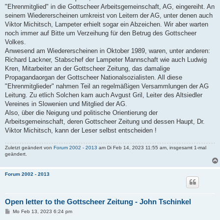
"Ehrenmitglied" in die Gottscheer Arbeitsgemeinschaft, AG, eingereiht. An
seinem Wiedererscheinen umkreist von Leitern der AG, unter denen auch
Viktor Michitsch, Lampeter erhielt sogar ein Abzeichen. Wir aber warten
noch immer auf Bitte um Verzeihung für den Betrug des Gottscheer
Volkes.
Anwesend am Wiedererscheinen in Oktober 1989, waren, unter anderen:
Richard Lackner, Stabschef der Lampeter Mannschaft wie auch Ludwig
Kren, Mitarbeiter an der Gottscheer Zeitung, das damalige
Propagandaorgan der Gottscheer Nationalsozialisten. All diese
"Ehrenmitglieder" nahmen Teil an regelmäßigen Versammlungen der AG
Leitung. Zu etlich Solchen kam auch Avgust Gril, Leiter des Altsiedler
Vereines in Slowenien und Mitglied der AG.
Also, über die Neigung und politische Orientierung der
Arbeitsgemeinschaft, deren Gottscheer Zeitung und dessen Haupt, Dr.
Viktor Michitsch, kann der Leser selbst entscheiden !
Zuletzt geändert von
Forum 2002 - 2013
am Di Feb 14, 2023 11:55 am, insgesamt 1-mal
geändert.
Forum 2002 - 2013
Open letter to the Gottscheer Zeitung - John Tschinkel
B
Mo Feb 13, 2023 6:24 pm
e