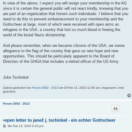
In view of the above, I expect you will resign your membership in the AG
since it is certain the general public will not react kindly, knowing that you
are part of an organization that honors such individuals. I believe that you
need to do this to prevent embarrassment to your membership and the
Gottscheer at large, most of which were received with open arms as
refugees in the USA, a country that lost so much blood in freeing the
world of the brutal Nazis dictatorship.
And please remember, when we became citizens of the USA, we swore
allegiance to the flag of the country that gave us new hope and new
opportunities. This should be particularly apparent to the Board of
Directors of the GHGA that includes a retired officer of the US Army.
John Tschinkel
Zuletzt geändert von
Forum 2002 - 2013
am Di Feb 14, 2023 11:56 am, insgesamt 1-mal
geändert.
Forum 2002 - 2013
•open letter to janež j. tschinkel - ein echter Gottscheer
B
Mo Feb 13, 2023 6:25 pm
e