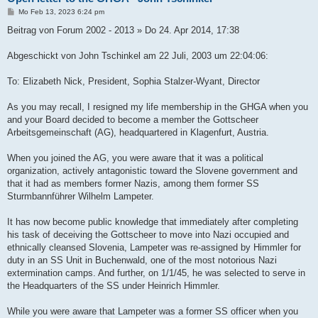
B
Mo Feb 13, 2023 6:24 pm
e
i
Beitrag von Forum 2002 - 2013 » Do 24. Apr 2014, 17:38
t
r
a
Abgeschickt von John Tschinkel am 22 Juli, 2003 um 22:04:06:
g
To: Elizabeth Nick, President, Sophia Stalzer-Wyant, Director
As you may recall, I resigned my life membership in the GHGA when you
and your Board decided to become a member the Gottscheer
Arbeitsgemeinschaft (AG), headquartered in Klagenfurt, Austria.
When you joined the AG, you were aware that it was a political
organization, actively antagonistic toward the Slovene government and
that it had as members former Nazis, among them former SS
Sturmbannführer Wilhelm Lampeter.
It has now become public knowledge that immediately after completing
his task of deceiving the Gottscheer to move into Nazi occupied and
ethnically cleansed Slovenia, Lampeter was re-assigned by Himmler for
duty in an SS Unit in Buchenwald, one of the most notorious Nazi
extermination camps. And further, on 1/1/45, he was selected to serve in
the Headquarters of the SS under Heinrich Himmler.
While you were aware that Lampeter was a former SS officer when you