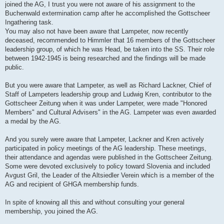
joined the AG, I trust you were not aware of his assignment to the
Buchenwald extermination camp after he accomplished the Gottscheer
Ingathering task.
You may also not have been aware that Lampeter, now recently
deceased, recommended to Himmler that 16 members of the Gottscheer
leadership group, of which he was Head, be taken into the SS. Their role
between 1942-1945 is being researched and the findings will be made
public.
But you were aware that Lampeter, as well as Richard Lackner, Chief of
Staff of Lampeters leadership group and Ludwig Kren, contributor to the
Gottscheer Zeitung when it was under Lampeter, were made "Honored
Members" and Cultural Advisers" in the AG. Lampeter was even awarded
a medal by the AG.
And you surely were aware that Lampeter, Lackner and Kren actively
participated in policy meetings of the AG leadership. These meetings,
their attendance and agendas were published in the Gottscheer Zeitung.
Some were devoted exclusively to policy toward Slovenia and included
Avgust Gril, the Leader of the Altsiedler Verein which is a member of the
AG and recipient of GHGA membership funds.
In spite of knowing all this and without consulting your general
membership, you joined the AG.