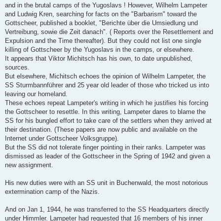
and in the brutal camps of the Yugoslavs ! However, Wilhelm Lampeter
and Ludwig Kren, searching for facts on the "Barbarism" toward the
Gottscheer, published a booklet, "Berichte über die Umsiedlung und
Vertreibung, sowie die Zeit danach". ( Reports over the Resettlement and
Expulsion and the Time thereafter). But they could not list one single
killing of Gottscheer by the Yugoslavs in the camps, or elsewhere.
It appears that Viktor Michitsch has his own, to date unpublished,
sources.
But elsewhere, Michitsch echoes the opinion of Wilhelm Lampeter, the
SS Sturmbannführer and 25 year old leader of those who tricked us into
leaving our homeland.
These echoes repeat Lampeter's writing in which he justifies his forcing
the Gottscheer to resettle. In this writing, Lampeter dares to blame the
SS for his bungled effort to take care of the settlers when they arrived at
their destination. (These papers are now public and available on the
Internet under Gottscheer Volksgruppe).
But the SS did not tolerate finger pointing in their ranks. Lampeter was
dismissed as leader of the Gottscheer in the Spring of 1942 and given a
new assignment.
His new duties were with an SS unit in Buchenwald, the most notorious
extermination camp of the Nazis.
And on Jan 1, 1944, he was transferred to the SS Headquarters directly
under Himmler. Lampeter had requested that 16 members of his inner