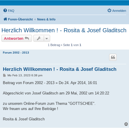
FAQ
Anmelden
Foren-Übersicht
News & Info
Herzlich Willkommen ! - Rosita & Josef Gladitsch
Antworten
1 Beitrag • Seite
1
von
1
Forum 2002 - 2013
Herzlich Willkommen ! - Rosita & Josef Gladitsch
B
Mo Feb 13, 2023 6:38 pm
e
i
Beitrag von Forum 2002 - 2013 » Do 24. Apr 2014, 16:01
t
r
a
Abgeschickt von Josef Gladitsch am 29 Mai, 2002 um 14:20:22
g
zu unserem Online-Forum zum Thema "GOTTSCHEE".
Wir freuen uns auf Ihre Beiträge !
Rosita & Josef Gladitsch