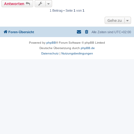
Antworten
1 Beitrag • Seite
1
von
1
Gehe zu
Foren-Übersicht
Alle Zeiten sind
UTC+02:00
Powered by
phpBB
® Forum Software © phpBB Limited
Deutsche Übersetzung durch
phpBB.de
Datenschutz
|
Nutzungsbedingungen