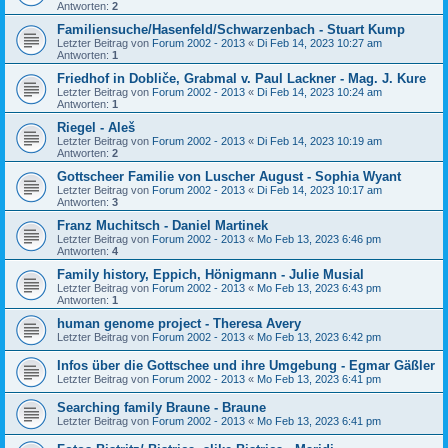
Antworten:
2
Familiensuche/Hasenfeld/Schwarzenbach - Stuart Kump
Letzter Beitrag von
Forum 2002 - 2013
«
Di Feb 14, 2023 10:27 am
Antworten:
1
Friedhof in Dobliče, Grabmal v. Paul Lackner - Mag. J. Kure
Letzter Beitrag von
Forum 2002 - 2013
«
Di Feb 14, 2023 10:24 am
Antworten:
1
Riegel - Aleš
Letzter Beitrag von
Forum 2002 - 2013
«
Di Feb 14, 2023 10:19 am
Antworten:
2
Gottscheer Familie von Luscher August - Sophia Wyant
Letzter Beitrag von
Forum 2002 - 2013
«
Di Feb 14, 2023 10:17 am
Antworten:
3
Franz Muchitsch - Daniel Martinek
Letzter Beitrag von
Forum 2002 - 2013
«
Mo Feb 13, 2023 6:46 pm
Antworten:
4
Family history, Eppich, Hönigmann - Julie Musial
Letzter Beitrag von
Forum 2002 - 2013
«
Mo Feb 13, 2023 6:43 pm
Antworten:
1
human genome project - Theresa Avery
Letzter Beitrag von
Forum 2002 - 2013
«
Mo Feb 13, 2023 6:42 pm
Infos über die Gottschee und ihre Umgebung - Egmar Gäßler
Letzter Beitrag von
Forum 2002 - 2013
«
Mo Feb 13, 2023 6:41 pm
Searching family Braune - Braune
Letzter Beitrag von
Forum 2002 - 2013
«
Mo Feb 13, 2023 6:41 pm