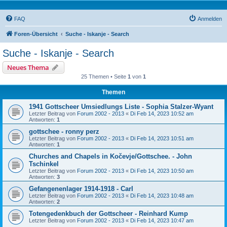
FAQ
Anmelden
Foren-Übersicht
Suche - Iskanje - Search
Suche - Iskanje - Search
Neues Thema
25 Themen • Seite
1
von
1
Themen
1941 Gottscheer Umsiedlungs Liste - Sophia Stalzer-Wyant
Letzter Beitrag von
Forum 2002 - 2013
«
Di Feb 14, 2023 10:52 am
Antworten:
1
gottschee - ronny perz
Letzter Beitrag von
Forum 2002 - 2013
«
Di Feb 14, 2023 10:51 am
Antworten:
1
Churches and Chapels in Kočevje/Gottschee. - John
Tschinkel
Letzter Beitrag von
Forum 2002 - 2013
«
Di Feb 14, 2023 10:50 am
Antworten:
3
Gefangenenlager 1914-1918 - Carl
Letzter Beitrag von
Forum 2002 - 2013
«
Di Feb 14, 2023 10:48 am
Antworten:
2
Totengedenkbuch der Gottscheer - Reinhard Kump
Letzter Beitrag von
Forum 2002 - 2013
«
Di Feb 14, 2023 10:47 am