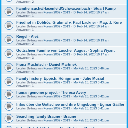
Antworten:
2
Familiensuche/Hasenfeld/Schwarzenbach - Stuart Kump
Letzter Beitrag von
Forum 2002 - 2013
«
Di Feb 14, 2023 10:27 am
Antworten:
1
Friedhof in Dobliče, Grabmal v. Paul Lackner - Mag. J. Kure
Letzter Beitrag von
Forum 2002 - 2013
«
Di Feb 14, 2023 10:24 am
Antworten:
1
Riegel - Aleš
Letzter Beitrag von
Forum 2002 - 2013
«
Di Feb 14, 2023 10:19 am
Antworten:
2
Gottscheer Familie von Luscher August - Sophia Wyant
Letzter Beitrag von
Forum 2002 - 2013
«
Di Feb 14, 2023 10:17 am
Antworten:
3
Franz Muchitsch - Daniel Martinek
Letzter Beitrag von
Forum 2002 - 2013
«
Mo Feb 13, 2023 6:46 pm
Antworten:
4
Family history, Eppich, Hönigmann - Julie Musial
Letzter Beitrag von
Forum 2002 - 2013
«
Mo Feb 13, 2023 6:43 pm
Antworten:
1
human genome project - Theresa Avery
Letzter Beitrag von
Forum 2002 - 2013
«
Mo Feb 13, 2023 6:42 pm
Infos über die Gottschee und ihre Umgebung - Egmar Gäßler
Letzter Beitrag von
Forum 2002 - 2013
«
Mo Feb 13, 2023 6:41 pm
Searching family Braune - Braune
Letzter Beitrag von
Forum 2002 - 2013
«
Mo Feb 13, 2023 6:41 pm