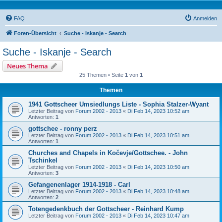
FAQ
Anmelden
Foren-Übersicht
Suche - Iskanje - Search
Suche - Iskanje - Search
Neues Thema
25 Themen • Seite
1
von
1
Themen
1941 Gottscheer Umsiedlungs Liste - Sophia Stalzer-Wyant
Letzter Beitrag von
Forum 2002 - 2013
«
Di Feb 14, 2023 10:52 am
Antworten:
1
gottschee - ronny perz
Letzter Beitrag von
Forum 2002 - 2013
«
Di Feb 14, 2023 10:51 am
Antworten:
1
Churches and Chapels in Kočevje/Gottschee. - John
Tschinkel
Letzter Beitrag von
Forum 2002 - 2013
«
Di Feb 14, 2023 10:50 am
Antworten:
3
Gefangenenlager 1914-1918 - Carl
Letzter Beitrag von
Forum 2002 - 2013
«
Di Feb 14, 2023 10:48 am
Antworten:
2
Totengedenkbuch der Gottscheer - Reinhard Kump
Letzter Beitrag von
Forum 2002 - 2013
«
Di Feb 14, 2023 10:47 am