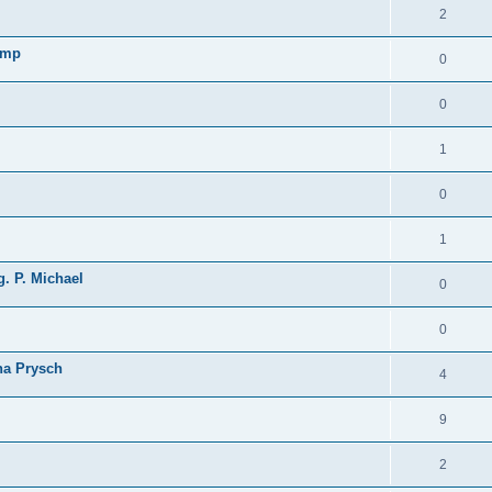
2
ump
0
0
1
0
1
g. P. Michael
0
0
ina Prysch
4
9
2