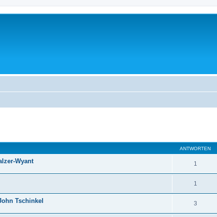
ANTWORTEN
alzer-Wyant
1
1
John Tschinkel
3