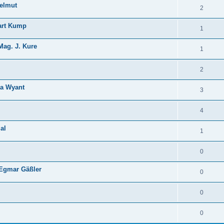
Helmut
2
art Kump
1
Mag. J. Kure
1
2
ia Wyant
3
4
al
1
0
 Egmar Gäßler
0
0
0