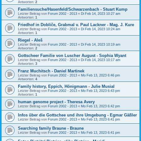
Antworten:
2
Familiensuche/Hasenfeld/Schwarzenbach - Stuart Kump
Letzter Beitrag von
Forum 2002 - 2013
«
Di Feb 14, 2023 10:27 am
Antworten:
1
Friedhof in Dobliče, Grabmal v. Paul Lackner - Mag. J. Kure
Letzter Beitrag von
Forum 2002 - 2013
«
Di Feb 14, 2023 10:24 am
Antworten:
1
Riegel - Aleš
Letzter Beitrag von
Forum 2002 - 2013
«
Di Feb 14, 2023 10:19 am
Antworten:
2
Gottscheer Familie von Luscher August - Sophia Wyant
Letzter Beitrag von
Forum 2002 - 2013
«
Di Feb 14, 2023 10:17 am
Antworten:
3
Franz Muchitsch - Daniel Martinek
Letzter Beitrag von
Forum 2002 - 2013
«
Mo Feb 13, 2023 6:46 pm
Antworten:
4
Family history, Eppich, Hönigmann - Julie Musial
Letzter Beitrag von
Forum 2002 - 2013
«
Mo Feb 13, 2023 6:43 pm
Antworten:
1
human genome project - Theresa Avery
Letzter Beitrag von
Forum 2002 - 2013
«
Mo Feb 13, 2023 6:42 pm
Infos über die Gottschee und ihre Umgebung - Egmar Gäßler
Letzter Beitrag von
Forum 2002 - 2013
«
Mo Feb 13, 2023 6:41 pm
Searching family Braune - Braune
Letzter Beitrag von
Forum 2002 - 2013
«
Mo Feb 13, 2023 6:41 pm