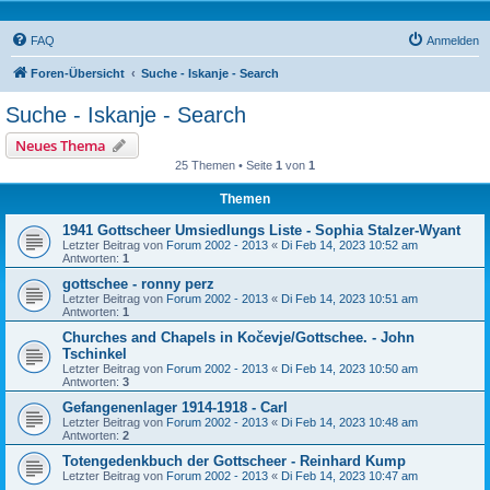
FAQ
Anmelden
Foren-Übersicht
Suche - Iskanje - Search
Suche - Iskanje - Search
Neues Thema
25 Themen • Seite
1
von
1
Themen
1941 Gottscheer Umsiedlungs Liste - Sophia Stalzer-Wyant
Letzter Beitrag von
Forum 2002 - 2013
«
Di Feb 14, 2023 10:52 am
Antworten:
1
gottschee - ronny perz
Letzter Beitrag von
Forum 2002 - 2013
«
Di Feb 14, 2023 10:51 am
Antworten:
1
Churches and Chapels in Kočevje/Gottschee. - John
Tschinkel
Letzter Beitrag von
Forum 2002 - 2013
«
Di Feb 14, 2023 10:50 am
Antworten:
3
Gefangenenlager 1914-1918 - Carl
Letzter Beitrag von
Forum 2002 - 2013
«
Di Feb 14, 2023 10:48 am
Antworten:
2
Totengedenkbuch der Gottscheer - Reinhard Kump
Letzter Beitrag von
Forum 2002 - 2013
«
Di Feb 14, 2023 10:47 am