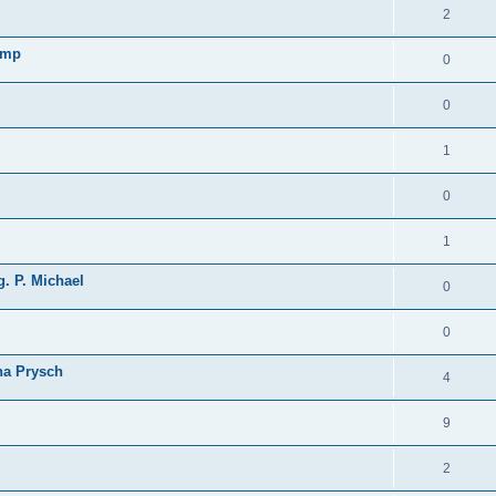
2
ump
0
0
1
0
1
g. P. Michael
0
0
ina Prysch
4
9
2