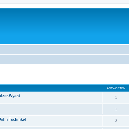
ANTWORTEN
alzer-Wyant
1
1
John Tschinkel
3