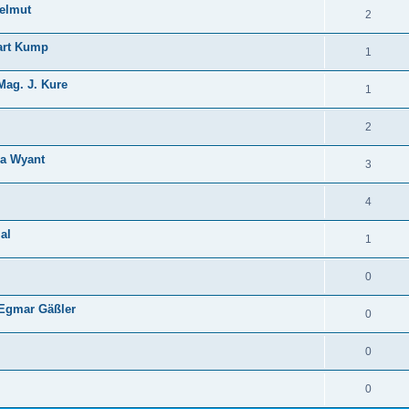
Helmut
2
art Kump
1
Mag. J. Kure
1
2
ia Wyant
3
4
al
1
0
 Egmar Gäßler
0
0
0