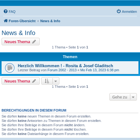
FAQ
Anmelden
Foren-Übersicht
News & Info
News & Info
Neues Thema
1 Thema • Seite
1
von
1
Themen
Herzlich Willkommen ! - Rosita & Josef Gladitsch
Letzter Beitrag von
Forum 2002 - 2013
«
Mo Feb 13, 2023 6:38 pm
Neues Thema
1 Thema • Seite
1
von
1
Gehe zu
BERECHTIGUNGEN IN DIESEM FORUM
Sie dürfen
keine
neuen Themen in diesem Forum erstellen.
Sie dürfen
keine
Antworten zu Themen in diesem Forum erstellen.
Sie dürfen Ihre Beiträge in diesem Forum
nicht
ändern.
Sie dürfen Ihre Beiträge in diesem Forum
nicht
löschen.
Sie dürfen
keine
Dateianhänge in diesem Forum erstellen.