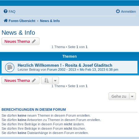
FAQ
Anmelden
Foren-Übersicht
News & Info
News & Info
Neues Thema
1 Thema • Seite
1
von
1
Themen
Herzlich Willkommen ! - Rosita & Josef Gladitsch
Letzter Beitrag von
Forum 2002 - 2013
«
Mo Feb 13, 2023 6:38 pm
Neues Thema
1 Thema • Seite
1
von
1
Gehe zu
BERECHTIGUNGEN IN DIESEM FORUM
Sie dürfen
keine
neuen Themen in diesem Forum erstellen.
Sie dürfen
keine
Antworten zu Themen in diesem Forum erstellen.
Sie dürfen Ihre Beiträge in diesem Forum
nicht
ändern.
Sie dürfen Ihre Beiträge in diesem Forum
nicht
löschen.
Sie dürfen
keine
Dateianhänge in diesem Forum erstellen.