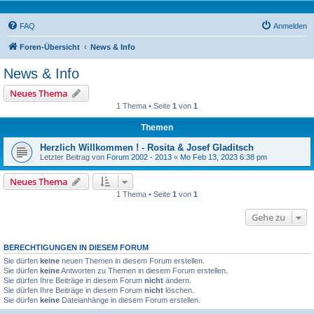
FAQ
Anmelden
Foren-Übersicht
News & Info
News & Info
Neues Thema
1 Thema • Seite
1
von
1
Themen
Herzlich Willkommen ! - Rosita & Josef Gladitsch
Letzter Beitrag von
Forum 2002 - 2013
«
Mo Feb 13, 2023 6:38 pm
Neues Thema
1 Thema • Seite
1
von
1
Gehe zu
BERECHTIGUNGEN IN DIESEM FORUM
Sie dürfen
keine
neuen Themen in diesem Forum erstellen.
Sie dürfen
keine
Antworten zu Themen in diesem Forum erstellen.
Sie dürfen Ihre Beiträge in diesem Forum
nicht
ändern.
Sie dürfen Ihre Beiträge in diesem Forum
nicht
löschen.
Sie dürfen
keine
Dateianhänge in diesem Forum erstellen.