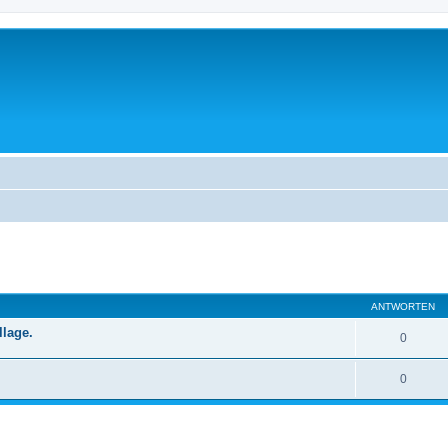
ANTWORTEN
llage.
0
0