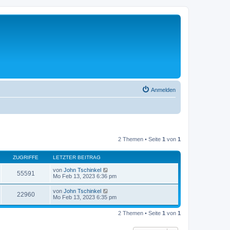
Anmelden
2 Themen • Seite
1
von
1
ZUGRIFFE
LETZTER BEITRAG
von
John Tschinkel
55591
Mo Feb 13, 2023 6:36 pm
von
John Tschinkel
22960
Mo Feb 13, 2023 6:35 pm
2 Themen • Seite
1
von
1