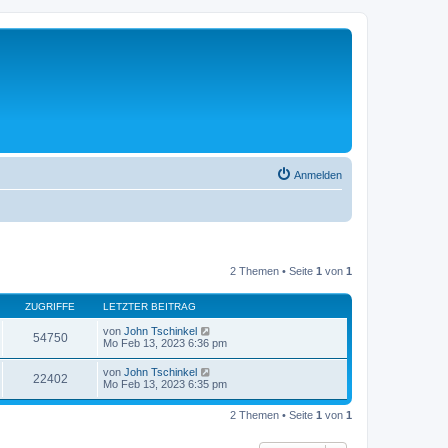
Anmelden
2 Themen • Seite
1
von
1
ZUGRIFFE
LETZTER BEITRAG
von
John Tschinkel
54750
Mo Feb 13, 2023 6:36 pm
von
John Tschinkel
22402
Mo Feb 13, 2023 6:35 pm
2 Themen • Seite
1
von
1