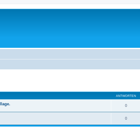
ANTWORTEN
llage.
0
0