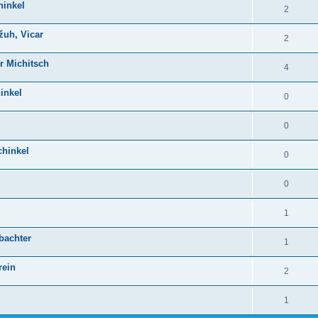
hinkel
2
žuh, Vicar
2
r Michitsch
4
inkel
0
0
chinkel
0
0
1
obachter
1
rein
2
1