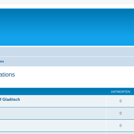
ons
ations
ANTWORTEN
f Gladitsch
0
0
0