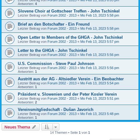
Letzter Beitrag von
Forum 2002 - 2013
«
Mo Feb 13, 2023 6:05 pm
Antworten:
4
Slovene Choir at Gottscheer Treffen - John Tschinkel
Letzter Beitrag von
Forum 2002 - 2013
«
Mo Feb 13, 2023 5:58 pm
Brief an den Botschafter - Ein Freund
Letzter Beitrag von
Forum 2002 - 2013
«
Mo Feb 13, 2023 5:58 pm
Open Letter to Members of the GHGA - John Tschinkel
Letzter Beitrag von
Forum 2002 - 2013
«
Mo Feb 13, 2023 5:57 pm
Letter to the GHGA - John Tschinkel
Letzter Beitrag von
Forum 2002 - 2013
«
Mo Feb 13, 2023 5:56 pm
U.S. Commission - Steve Paul Johnson
Letzter Beitrag von
Forum 2002 - 2013
«
Mo Feb 13, 2023 5:56 pm
Antworten:
1
Austritt aus der AG - Altsiedler Verein - Ein Beobachter
Letzter Beitrag von
Forum 2002 - 2013
«
Mo Feb 13, 2023 5:54 pm
Antworten:
1
Präsident v. Slowenien und der Peter Kosler Verein
Letzter Beitrag von
Forum 2002 - 2013
«
Mo Feb 13, 2023 5:51 pm
Antworten:
2
Vereinsmitgliedschaft - Dušan Javorich
Letzter Beitrag von
Forum 2002 - 2013
«
Mo Feb 13, 2023 5:48 pm
Antworten:
1
Neues Thema
14 Themen • Seite
1
von
1