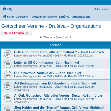
FAQ
Anmelden
Foren-Übersicht
Gottscheer Vereine - Društva - Organizations
Gottscheer Vereine - Društva - Organizations
Neues Thema
14 Themen • Seite
1
von
1
Themen
GHGA no information, efficient method ? - Josef Gladitsch
Letzter Beitrag von
Forum 2002 - 2013
«
Mo Feb 13, 2023 6:11 pm
Letter to US Commission - John Tschinkel
Letzter Beitrag von
Forum 2002 - 2013
«
Mo Feb 13, 2023 6:10 pm
EU je zavrnila zahteve AG. - John Tschinkel
Letzter Beitrag von
Forum 2002 - 2013
«
Mo Feb 13, 2023 6:10 pm
AG Bedingungen von EU abgelehnt. - John Tschinkel
Letzter Beitrag von
Forum 2002 - 2013
«
Mo Feb 13, 2023 6:09 pm
Antworten:
2
A. Gril, Gottscheer Altsiedler Verein - Dušan Kožuh, Vicar
Letzter Beitrag von
Forum 2002 - 2013
«
Mo Feb 13, 2023 6:07 pm
Antworten:
2
Jörg Haider und die "Herren" August Gril, Viktor Michitsch