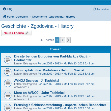
FAQ
Anmelden
Foren-Übersicht
Geschichte - Zgodovina - History
Geschichte - Zgodovina - History
Neues Thema
1
2
Nächste
42 Themen
Themen
Die sterbenden Europäer von Karl-Markus Gauß. -
Beobachter
Letzter Beitrag von
Forum 2002 - 2013
«
Mo Feb 13, 2023 5:43 pm
Geburtsplatz ihrer Vorfahren - Helmut Ploebst
Letzter Beitrag von
Forum 2002 - 2013
«
Mo Feb 13, 2023 5:42 pm
AVNOJ Decrees - J. Tschinkel
Letzter Beitrag von
Forum 2002 - 2013
«
Mo Feb 13, 2023 5:42 pm
Antworten:
2
More on AVNOJ - John Tschinkel
Letzter Beitrag von
Forum 2002 - 2013
«
Mo Feb 13, 2023 5:40 pm
Antworten:
2
Frensing's Schlussbetrachtung - unparteiischen Beobachter
Letzter Beitrag von
Forum 2002 - 2013
«
Mo Feb 13, 2023 5:38 pm