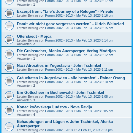
Letzter Beitrag von
Forum 2002 - 2013
«
Mo Feb 13, 2023 5:17 pm
Antworten:
1
Excerpt from: "Life’s Journey of a Refugee" - Private
Letzter Beitrag von
Forum 2002 - 2013
«
Mo Feb 13, 2023 5:16 pm
Damit wir nicht ganz vergessen werden" - Ulrich Weinzierl
Letzter Beitrag von
Forum 2002 - 2013
«
Mo Feb 13, 2023 5:15 pm
Otterstaedt - Mojca
Letzter Beitrag von
Forum 2002 - 2013
«
Mo Feb 13, 2023 5:14 pm
Antworten:
2
Die Gralssucher, Alenka Auersperger, Verlag Modrijan
Letzter Beitrag von
Forum 2002 - 2013
«
Mo Feb 13, 2023 5:12 pm
Antworten:
1
Nazi Atrocities in Yugoslavia - John Tschinkel
Letzter Beitrag von
Forum 2002 - 2013
«
Mo Feb 13, 2023 5:11 pm
Gräueltaten in Jugoslawien - alle bestrafen! - Rainer Osang
Letzter Beitrag von
Forum 2002 - 2013
«
Mo Feb 13, 2023 5:10 pm
Antworten:
2
Ein Gottscheer in Buchenwald - John Tschinkel
Letzter Beitrag von
Forum 2002 - 2013
«
Mo Feb 13, 2023 5:08 pm
Antworten:
3
Konec kočevskega Ijudstva - Nova Revija
Letzter Beitrag von
Forum 2002 - 2013
«
Mo Feb 13, 2023 5:05 pm
Antworten:
4
Behauptungen und Lügen v. John Tschinkel, Alenka
Auersperger
Letzter Beitrag von
Forum 2002 - 2013
«
So Feb 12, 2023 7:37 pm