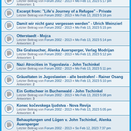
Letzter Beitrag von
Forum 2002 - 2013
«
Mo Feb 13, 2023 5:17 pm
Antworten:
1
Excerpt from: "Life’s Journey of a Refugee" - Private
Letzter Beitrag von
Forum 2002 - 2013
«
Mo Feb 13, 2023 5:16 pm
Damit wir nicht ganz vergessen werden" - Ulrich Weinzierl
Letzter Beitrag von
Forum 2002 - 2013
«
Mo Feb 13, 2023 5:15 pm
Otterstaedt - Mojca
Letzter Beitrag von
Forum 2002 - 2013
«
Mo Feb 13, 2023 5:14 pm
Antworten:
2
Die Gralssucher, Alenka Auersperger, Verlag Modrijan
Letzter Beitrag von
Forum 2002 - 2013
«
Mo Feb 13, 2023 5:12 pm
Antworten:
1
Nazi Atrocities in Yugoslavia - John Tschinkel
Letzter Beitrag von
Forum 2002 - 2013
«
Mo Feb 13, 2023 5:11 pm
Gräueltaten in Jugoslawien - alle bestrafen! - Rainer Osang
Letzter Beitrag von
Forum 2002 - 2013
«
Mo Feb 13, 2023 5:10 pm
Antworten:
2
Ein Gottscheer in Buchenwald - John Tschinkel
Letzter Beitrag von
Forum 2002 - 2013
«
Mo Feb 13, 2023 5:08 pm
Antworten:
3
Konec kočevskega Ijudstva - Nova Revija
Letzter Beitrag von
Forum 2002 - 2013
«
Mo Feb 13, 2023 5:05 pm
Antworten:
4
Behauptungen und Lügen v. John Tschinkel, Alenka
Auersperger
Letzter Beitrag von
Forum 2002 - 2013
«
So Feb 12, 2023 7:37 pm