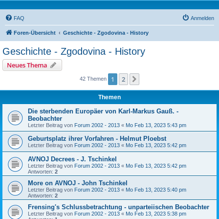
FAQ
Anmelden
Foren-Übersicht
Geschichte - Zgodovina - History
Geschichte - Zgodovina - History
Neues Thema
1
2
Nächste
42 Themen
Themen
Die sterbenden Europäer von Karl-Markus Gauß. -
Beobachter
Letzter Beitrag von
Forum 2002 - 2013
«
Mo Feb 13, 2023 5:43 pm
Geburtsplatz ihrer Vorfahren - Helmut Ploebst
Letzter Beitrag von
Forum 2002 - 2013
«
Mo Feb 13, 2023 5:42 pm
AVNOJ Decrees - J. Tschinkel
Letzter Beitrag von
Forum 2002 - 2013
«
Mo Feb 13, 2023 5:42 pm
Antworten:
2
More on AVNOJ - John Tschinkel
Letzter Beitrag von
Forum 2002 - 2013
«
Mo Feb 13, 2023 5:40 pm
Antworten:
2
Frensing's Schlussbetrachtung - unparteiischen Beobachter
Letzter Beitrag von
Forum 2002 - 2013
«
Mo Feb 13, 2023 5:38 pm