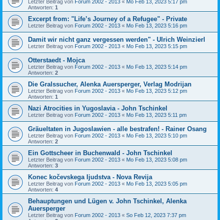
Letzter Beitrag von
Forum 2002 - 2013
«
Mo Feb 13, 2023 5:17 pm
Antworten:
1
Excerpt from: "Life’s Journey of a Refugee" - Private
Letzter Beitrag von
Forum 2002 - 2013
«
Mo Feb 13, 2023 5:16 pm
Damit wir nicht ganz vergessen werden" - Ulrich Weinzierl
Letzter Beitrag von
Forum 2002 - 2013
«
Mo Feb 13, 2023 5:15 pm
Otterstaedt - Mojca
Letzter Beitrag von
Forum 2002 - 2013
«
Mo Feb 13, 2023 5:14 pm
Antworten:
2
Die Gralssucher, Alenka Auersperger, Verlag Modrijan
Letzter Beitrag von
Forum 2002 - 2013
«
Mo Feb 13, 2023 5:12 pm
Antworten:
1
Nazi Atrocities in Yugoslavia - John Tschinkel
Letzter Beitrag von
Forum 2002 - 2013
«
Mo Feb 13, 2023 5:11 pm
Gräueltaten in Jugoslawien - alle bestrafen! - Rainer Osang
Letzter Beitrag von
Forum 2002 - 2013
«
Mo Feb 13, 2023 5:10 pm
Antworten:
2
Ein Gottscheer in Buchenwald - John Tschinkel
Letzter Beitrag von
Forum 2002 - 2013
«
Mo Feb 13, 2023 5:08 pm
Antworten:
3
Konec kočevskega Ijudstva - Nova Revija
Letzter Beitrag von
Forum 2002 - 2013
«
Mo Feb 13, 2023 5:05 pm
Antworten:
4
Behauptungen und Lügen v. John Tschinkel, Alenka
Auersperger
Letzter Beitrag von
Forum 2002 - 2013
«
So Feb 12, 2023 7:37 pm