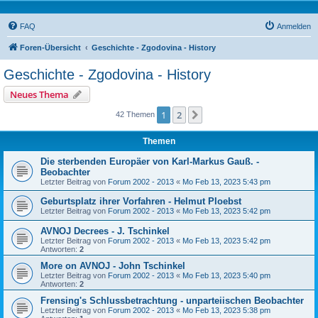
FAQ
Anmelden
Foren-Übersicht
Geschichte - Zgodovina - History
Geschichte - Zgodovina - History
Neues Thema
1
2
Nächste
42 Themen
Themen
Die sterbenden Europäer von Karl-Markus Gauß. -
Beobachter
Letzter Beitrag von
Forum 2002 - 2013
«
Mo Feb 13, 2023 5:43 pm
Geburtsplatz ihrer Vorfahren - Helmut Ploebst
Letzter Beitrag von
Forum 2002 - 2013
«
Mo Feb 13, 2023 5:42 pm
AVNOJ Decrees - J. Tschinkel
Letzter Beitrag von
Forum 2002 - 2013
«
Mo Feb 13, 2023 5:42 pm
Antworten:
2
More on AVNOJ - John Tschinkel
Letzter Beitrag von
Forum 2002 - 2013
«
Mo Feb 13, 2023 5:40 pm
Antworten:
2
Frensing's Schlussbetrachtung - unparteiischen Beobachter
Letzter Beitrag von
Forum 2002 - 2013
«
Mo Feb 13, 2023 5:38 pm