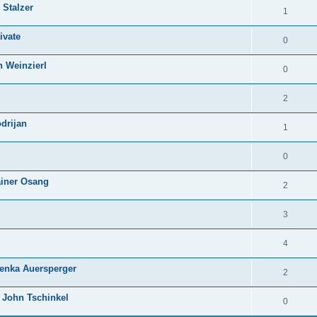
 Stalzer
1
ivate
0
h Weinzierl
0
2
drijan
1
0
Rainer Osang
2
3
4
lenka Auersperger
2
 John Tschinkel
0