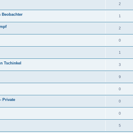
2
n Beobachter
1
empf
2
0
1
hn Tschinkel
3
9
0
- Private
0
0
5