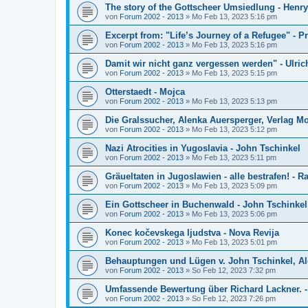
The story of the Gottscheer Umsiedlung - Henry
von
Forum 2002 - 2013
»
Mo Feb 13, 2023 5:16 pm
Excerpt from: "Life’s Journey of a Refugee" - Pr
von
Forum 2002 - 2013
»
Mo Feb 13, 2023 5:16 pm
Damit wir nicht ganz vergessen werden" - Ulric
von
Forum 2002 - 2013
»
Mo Feb 13, 2023 5:15 pm
Otterstaedt - Mojca
von
Forum 2002 - 2013
»
Mo Feb 13, 2023 5:13 pm
Die Gralssucher, Alenka Auersperger, Verlag Mo
von
Forum 2002 - 2013
»
Mo Feb 13, 2023 5:12 pm
Nazi Atrocities in Yugoslavia - John Tschinkel
von
Forum 2002 - 2013
»
Mo Feb 13, 2023 5:11 pm
Gräueltaten in Jugoslawien - alle bestrafen! - 
von
Forum 2002 - 2013
»
Mo Feb 13, 2023 5:09 pm
Ein Gottscheer in Buchenwald - John Tschinkel
von
Forum 2002 - 2013
»
Mo Feb 13, 2023 5:06 pm
Konec kočevskega Ijudstva - Nova Revija
von
Forum 2002 - 2013
»
Mo Feb 13, 2023 5:01 pm
Behauptungen und Lügen v. John Tschinkel, A
von
Forum 2002 - 2013
»
So Feb 12, 2023 7:32 pm
Umfassende Bewertung über Richard Lackner. -
von
Forum 2002 - 2013
»
So Feb 12, 2023 7:26 pm