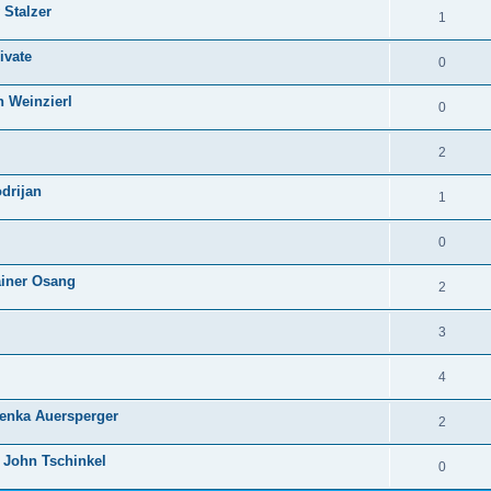
 Stalzer
1
ivate
0
h Weinzierl
0
2
drijan
1
0
Rainer Osang
2
3
4
lenka Auersperger
2
 John Tschinkel
0