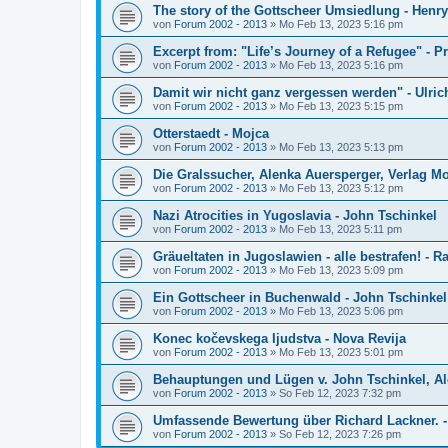
The story of the Gottscheer Umsiedlung - Henry
von
Forum 2002 - 2013
»
Mo Feb 13, 2023 5:16 pm
Excerpt from: "Life’s Journey of a Refugee" - Pr
von
Forum 2002 - 2013
»
Mo Feb 13, 2023 5:16 pm
Damit wir nicht ganz vergessen werden" - Ulric
von
Forum 2002 - 2013
»
Mo Feb 13, 2023 5:15 pm
Otterstaedt - Mojca
von
Forum 2002 - 2013
»
Mo Feb 13, 2023 5:13 pm
Die Gralssucher, Alenka Auersperger, Verlag Mo
von
Forum 2002 - 2013
»
Mo Feb 13, 2023 5:12 pm
Nazi Atrocities in Yugoslavia - John Tschinkel
von
Forum 2002 - 2013
»
Mo Feb 13, 2023 5:11 pm
Gräueltaten in Jugoslawien - alle bestrafen! - 
von
Forum 2002 - 2013
»
Mo Feb 13, 2023 5:09 pm
Ein Gottscheer in Buchenwald - John Tschinkel
von
Forum 2002 - 2013
»
Mo Feb 13, 2023 5:06 pm
Konec kočevskega Ijudstva - Nova Revija
von
Forum 2002 - 2013
»
Mo Feb 13, 2023 5:01 pm
Behauptungen und Lügen v. John Tschinkel, A
von
Forum 2002 - 2013
»
So Feb 12, 2023 7:32 pm
Umfassende Bewertung über Richard Lackner. -
von
Forum 2002 - 2013
»
So Feb 12, 2023 7:26 pm