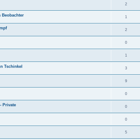
2
n Beobachter
1
empf
2
0
1
hn Tschinkel
3
9
0
- Private
0
0
5