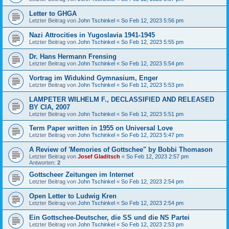
Letter to GHGA
Letzter Beitrag von
John Tschinkel
«
So Feb 12, 2023 5:56 pm
Nazi Attrocities in Yugoslavia 1941-1945
Letzter Beitrag von
John Tschinkel
«
So Feb 12, 2023 5:55 pm
Dr. Hans Hermann Frensing
Letzter Beitrag von
John Tschinkel
«
So Feb 12, 2023 5:54 pm
Vortrag im Widukind Gymnasium, Enger
Letzter Beitrag von
John Tschinkel
«
So Feb 12, 2023 5:53 pm
LAMPETER WILHELM F., DECLASSIFIED AND RELEASED
BY CIA, 2007
Letzter Beitrag von
John Tschinkel
«
So Feb 12, 2023 5:51 pm
Term Paper written in 1955 on Universal Love
Letzter Beitrag von
John Tschinkel
«
So Feb 12, 2023 5:47 pm
A Review of 'Memories of Gottschee" by Bobbi Thomason
Letzter Beitrag von
Josef Gladitsch
«
So Feb 12, 2023 2:57 pm
Antworten:
2
Gottscheer Zeitungen im Internet
Letzter Beitrag von
John Tschinkel
«
So Feb 12, 2023 2:54 pm
Open Letter to Ludwig Kren
Letzter Beitrag von
John Tschinkel
«
So Feb 12, 2023 2:54 pm
Ein Gottschee-Deutscher, die SS und die NS Partei
Letzter Beitrag von
John Tschinkel
«
So Feb 12, 2023 2:53 pm