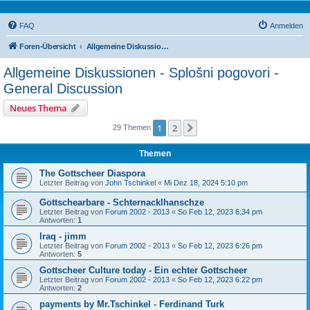
FAQ
Anmelden
Foren-Übersicht
Allgemeine Diskussionen - Splošni pogovori - General Discussion
Allgemeine Diskussionen - Splošni pogovori -
General Discussion
Neues Thema
1
2
Nächste
29 Themen
Themen
The Gottscheer Diaspora
Letzter Beitrag von
John Tschinkel
«
Mi Dez 18, 2024 5:10 pm
Gottschearbare - Schternacklhanschze
Letzter Beitrag von
Forum 2002 - 2013
«
So Feb 12, 2023 6:34 pm
Antworten:
1
Iraq - jimm
Letzter Beitrag von
Forum 2002 - 2013
«
So Feb 12, 2023 6:26 pm
Antworten:
5
Gottscheer Culture today - Ein echter Gottscheer
Letzter Beitrag von
Forum 2002 - 2013
«
So Feb 12, 2023 6:22 pm
Antworten:
2
payments by Mr.Tschinkel - Ferdinand Turk