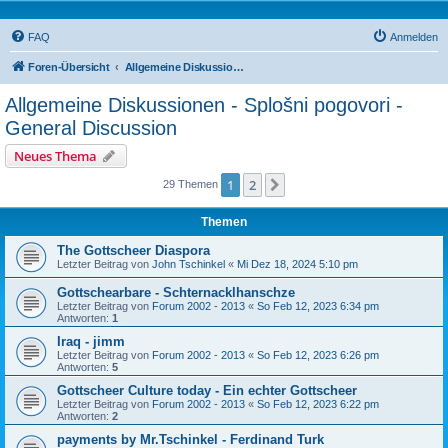
FAQ
Anmelden
Foren-Übersicht
Allgemeine Diskussionen - Splošni pogovori - General Discussion
Allgemeine Diskussionen - Splošni pogovori -
General Discussion
Neues Thema
1
2
Nächste
29 Themen
Themen
The Gottscheer Diaspora
Letzter Beitrag von
John Tschinkel
«
Mi Dez 18, 2024 5:10 pm
Gottschearbare - Schternacklhanschze
Letzter Beitrag von
Forum 2002 - 2013
«
So Feb 12, 2023 6:34 pm
Antworten:
1
Iraq - jimm
Letzter Beitrag von
Forum 2002 - 2013
«
So Feb 12, 2023 6:26 pm
Antworten:
5
Gottscheer Culture today - Ein echter Gottscheer
Letzter Beitrag von
Forum 2002 - 2013
«
So Feb 12, 2023 6:22 pm
Antworten:
2
payments by Mr.Tschinkel - Ferdinand Turk