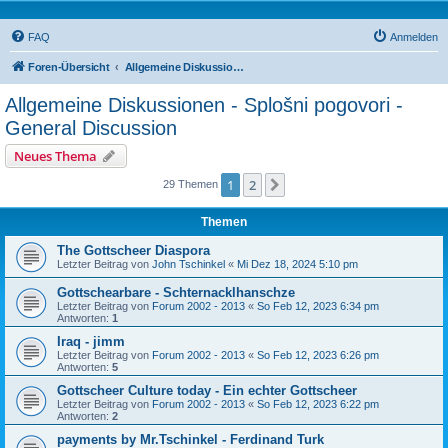
FAQ
Anmelden
Foren-Übersicht
Allgemeine Diskussionen - Splošni pogovori - General Discussion
Allgemeine Diskussionen - Splošni pogovori -
General Discussion
Neues Thema
1
2
Nächste
29 Themen
Themen
The Gottscheer Diaspora
Letzter Beitrag von
John Tschinkel
«
Mi Dez 18, 2024 5:10 pm
Gottschearbare - Schternacklhanschze
Letzter Beitrag von
Forum 2002 - 2013
«
So Feb 12, 2023 6:34 pm
Antworten:
1
Iraq - jimm
Letzter Beitrag von
Forum 2002 - 2013
«
So Feb 12, 2023 6:26 pm
Antworten:
5
Gottscheer Culture today - Ein echter Gottscheer
Letzter Beitrag von
Forum 2002 - 2013
«
So Feb 12, 2023 6:22 pm
Antworten:
2
payments by Mr.Tschinkel - Ferdinand Turk