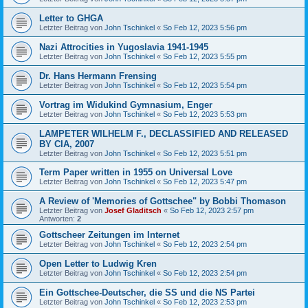
Letter to GHGA
Letzter Beitrag von
John Tschinkel
«
So Feb 12, 2023 5:56 pm
Nazi Attrocities in Yugoslavia 1941-1945
Letzter Beitrag von
John Tschinkel
«
So Feb 12, 2023 5:55 pm
Dr. Hans Hermann Frensing
Letzter Beitrag von
John Tschinkel
«
So Feb 12, 2023 5:54 pm
Vortrag im Widukind Gymnasium, Enger
Letzter Beitrag von
John Tschinkel
«
So Feb 12, 2023 5:53 pm
LAMPETER WILHELM F., DECLASSIFIED AND RELEASED
BY CIA, 2007
Letzter Beitrag von
John Tschinkel
«
So Feb 12, 2023 5:51 pm
Term Paper written in 1955 on Universal Love
Letzter Beitrag von
John Tschinkel
«
So Feb 12, 2023 5:47 pm
A Review of 'Memories of Gottschee" by Bobbi Thomason
Letzter Beitrag von
Josef Gladitsch
«
So Feb 12, 2023 2:57 pm
Antworten:
2
Gottscheer Zeitungen im Internet
Letzter Beitrag von
John Tschinkel
«
So Feb 12, 2023 2:54 pm
Open Letter to Ludwig Kren
Letzter Beitrag von
John Tschinkel
«
So Feb 12, 2023 2:54 pm
Ein Gottschee-Deutscher, die SS und die NS Partei
Letzter Beitrag von
John Tschinkel
«
So Feb 12, 2023 2:53 pm