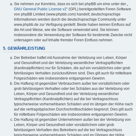
Sie nehmen zur Kenntnis, dass es sich bei phpBB um eine unter der „
GNU General Public License v2
“ (GPL) bereitgestellten Foren-Software
von phpBB Limited (www.phpbb.com) handelt; deutschsprachige
Informationen werden durch die deutschsprachige Community unter
www.phpbb.de zur Verfügung gestellt. Beide haben keinen Einfluss auf
die Art und Weise, wie die Software verwendet wird. Sie können
insbesondere die Verwendung der Software für bestimmte Zwecke nicht
untersagen oder auf Inhalte fremder Foren Einfluss nehmen.
5. GEWÄHRLEISTUNG
Der Betreiber haftet mit Ausnahme der Verletzung von Leben, Körper
und Gesundheit und der Verletzung wesentlicher Vertragspflichten
(Kardinalpflichten) nur für Schäden, die auf ein vorsätzliches oder grob
fahrlässiges Verhalten zurückzuführen sind. Dies gilt auch für mittelbare
Folgeschäden wie insbesondere entgangenen Gewinn.
Die Haftung ist gegenüber Verbrauchern außer bei vorsätzlichem oder
grob fahrlässigem Verhalten oder bei Schäden aus der Verletzung von
Leben, Körper und Gesundheit und der Verletzung wesentlicher
Vertragspflichten (Kardinalpflichten) auf die bei Vertragsschluss
typischerweise vorhersehbaren Schäden und im übrigen der Höhe nach
auf die vertragstypischen Durchschnittsschäden begrenzt. Dies gilt auch
für mittelbare Folgeschäden wie insbesondere entgangenen Gewinn.
Die Haftung ist gegenüber Unternehmern außer bei der Verletzung von
Leben, Körper und Gesundheit oder vorsätzlichem oder grob
fahrlässigem Verhalten des Betreibers auf die bei Vertragsschluss
typischerweise vorhersehbaren Schäden und im Übrigen der Höhe