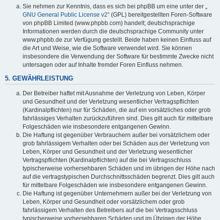
Sie nehmen zur Kenntnis, dass es sich bei phpBB um eine unter der „
GNU General Public License v2
“ (GPL) bereitgestellten Foren-Software
von phpBB Limited (www.phpbb.com) handelt; deutschsprachige
Informationen werden durch die deutschsprachige Community unter
www.phpbb.de zur Verfügung gestellt. Beide haben keinen Einfluss auf
die Art und Weise, wie die Software verwendet wird. Sie können
insbesondere die Verwendung der Software für bestimmte Zwecke nicht
untersagen oder auf Inhalte fremder Foren Einfluss nehmen.
5. GEWÄHRLEISTUNG
Der Betreiber haftet mit Ausnahme der Verletzung von Leben, Körper
und Gesundheit und der Verletzung wesentlicher Vertragspflichten
(Kardinalpflichten) nur für Schäden, die auf ein vorsätzliches oder grob
fahrlässiges Verhalten zurückzuführen sind. Dies gilt auch für mittelbare
Folgeschäden wie insbesondere entgangenen Gewinn.
Die Haftung ist gegenüber Verbrauchern außer bei vorsätzlichem oder
grob fahrlässigem Verhalten oder bei Schäden aus der Verletzung von
Leben, Körper und Gesundheit und der Verletzung wesentlicher
Vertragspflichten (Kardinalpflichten) auf die bei Vertragsschluss
typischerweise vorhersehbaren Schäden und im übrigen der Höhe nach
auf die vertragstypischen Durchschnittsschäden begrenzt. Dies gilt auch
für mittelbare Folgeschäden wie insbesondere entgangenen Gewinn.
Die Haftung ist gegenüber Unternehmern außer bei der Verletzung von
Leben, Körper und Gesundheit oder vorsätzlichem oder grob
fahrlässigem Verhalten des Betreibers auf die bei Vertragsschluss
typischerweise vorhersehbaren Schäden und im Übrigen der Höhe