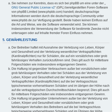
Sie nehmen zur Kenntnis, dass es sich bei phpBB um eine unter der „
GNU General Public License v2
“ (GPL) bereitgestellten Foren-Software
von phpBB Limited (www.phpbb.com) handelt; deutschsprachige
Informationen werden durch die deutschsprachige Community unter
www.phpbb.de zur Verfügung gestellt. Beide haben keinen Einfluss auf
die Art und Weise, wie die Software verwendet wird. Sie können
insbesondere die Verwendung der Software für bestimmte Zwecke nicht
untersagen oder auf Inhalte fremder Foren Einfluss nehmen.
5. GEWÄHRLEISTUNG
Der Betreiber haftet mit Ausnahme der Verletzung von Leben, Körper
und Gesundheit und der Verletzung wesentlicher Vertragspflichten
(Kardinalpflichten) nur für Schäden, die auf ein vorsätzliches oder grob
fahrlässiges Verhalten zurückzuführen sind. Dies gilt auch für mittelbare
Folgeschäden wie insbesondere entgangenen Gewinn.
Die Haftung ist gegenüber Verbrauchern außer bei vorsätzlichem oder
grob fahrlässigem Verhalten oder bei Schäden aus der Verletzung von
Leben, Körper und Gesundheit und der Verletzung wesentlicher
Vertragspflichten (Kardinalpflichten) auf die bei Vertragsschluss
typischerweise vorhersehbaren Schäden und im übrigen der Höhe nach
auf die vertragstypischen Durchschnittsschäden begrenzt. Dies gilt auch
für mittelbare Folgeschäden wie insbesondere entgangenen Gewinn.
Die Haftung ist gegenüber Unternehmern außer bei der Verletzung von
Leben, Körper und Gesundheit oder vorsätzlichem oder grob
fahrlässigem Verhalten des Betreibers auf die bei Vertragsschluss
typischerweise vorhersehbaren Schäden und im Übrigen der Höhe