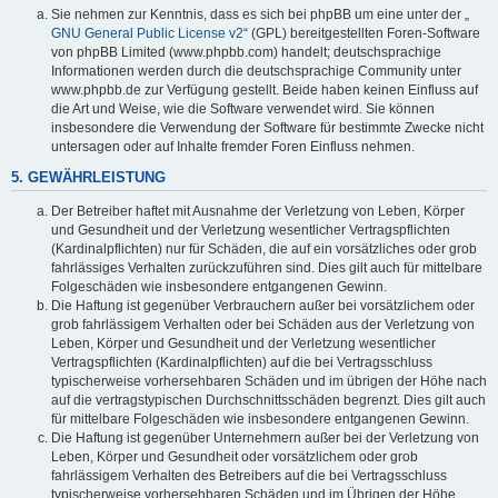
Sie nehmen zur Kenntnis, dass es sich bei phpBB um eine unter der „
GNU General Public License v2
“ (GPL) bereitgestellten Foren-Software
von phpBB Limited (www.phpbb.com) handelt; deutschsprachige
Informationen werden durch die deutschsprachige Community unter
www.phpbb.de zur Verfügung gestellt. Beide haben keinen Einfluss auf
die Art und Weise, wie die Software verwendet wird. Sie können
insbesondere die Verwendung der Software für bestimmte Zwecke nicht
untersagen oder auf Inhalte fremder Foren Einfluss nehmen.
5. GEWÄHRLEISTUNG
Der Betreiber haftet mit Ausnahme der Verletzung von Leben, Körper
und Gesundheit und der Verletzung wesentlicher Vertragspflichten
(Kardinalpflichten) nur für Schäden, die auf ein vorsätzliches oder grob
fahrlässiges Verhalten zurückzuführen sind. Dies gilt auch für mittelbare
Folgeschäden wie insbesondere entgangenen Gewinn.
Die Haftung ist gegenüber Verbrauchern außer bei vorsätzlichem oder
grob fahrlässigem Verhalten oder bei Schäden aus der Verletzung von
Leben, Körper und Gesundheit und der Verletzung wesentlicher
Vertragspflichten (Kardinalpflichten) auf die bei Vertragsschluss
typischerweise vorhersehbaren Schäden und im übrigen der Höhe nach
auf die vertragstypischen Durchschnittsschäden begrenzt. Dies gilt auch
für mittelbare Folgeschäden wie insbesondere entgangenen Gewinn.
Die Haftung ist gegenüber Unternehmern außer bei der Verletzung von
Leben, Körper und Gesundheit oder vorsätzlichem oder grob
fahrlässigem Verhalten des Betreibers auf die bei Vertragsschluss
typischerweise vorhersehbaren Schäden und im Übrigen der Höhe