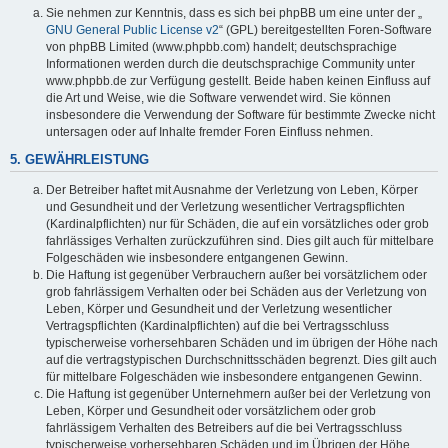
Sie nehmen zur Kenntnis, dass es sich bei phpBB um eine unter der „
GNU General Public License v2
“ (GPL) bereitgestellten Foren-Software
von phpBB Limited (www.phpbb.com) handelt; deutschsprachige
Informationen werden durch die deutschsprachige Community unter
www.phpbb.de zur Verfügung gestellt. Beide haben keinen Einfluss auf
die Art und Weise, wie die Software verwendet wird. Sie können
insbesondere die Verwendung der Software für bestimmte Zwecke nicht
untersagen oder auf Inhalte fremder Foren Einfluss nehmen.
5. GEWÄHRLEISTUNG
Der Betreiber haftet mit Ausnahme der Verletzung von Leben, Körper
und Gesundheit und der Verletzung wesentlicher Vertragspflichten
(Kardinalpflichten) nur für Schäden, die auf ein vorsätzliches oder grob
fahrlässiges Verhalten zurückzuführen sind. Dies gilt auch für mittelbare
Folgeschäden wie insbesondere entgangenen Gewinn.
Die Haftung ist gegenüber Verbrauchern außer bei vorsätzlichem oder
grob fahrlässigem Verhalten oder bei Schäden aus der Verletzung von
Leben, Körper und Gesundheit und der Verletzung wesentlicher
Vertragspflichten (Kardinalpflichten) auf die bei Vertragsschluss
typischerweise vorhersehbaren Schäden und im übrigen der Höhe nach
auf die vertragstypischen Durchschnittsschäden begrenzt. Dies gilt auch
für mittelbare Folgeschäden wie insbesondere entgangenen Gewinn.
Die Haftung ist gegenüber Unternehmern außer bei der Verletzung von
Leben, Körper und Gesundheit oder vorsätzlichem oder grob
fahrlässigem Verhalten des Betreibers auf die bei Vertragsschluss
typischerweise vorhersehbaren Schäden und im Übrigen der Höhe