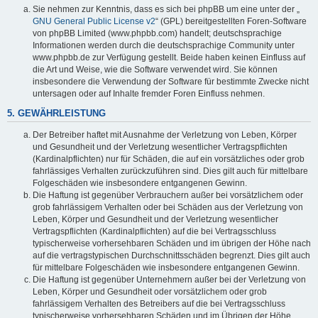
Sie nehmen zur Kenntnis, dass es sich bei phpBB um eine unter der „
GNU General Public License v2
“ (GPL) bereitgestellten Foren-Software
von phpBB Limited (www.phpbb.com) handelt; deutschsprachige
Informationen werden durch die deutschsprachige Community unter
www.phpbb.de zur Verfügung gestellt. Beide haben keinen Einfluss auf
die Art und Weise, wie die Software verwendet wird. Sie können
insbesondere die Verwendung der Software für bestimmte Zwecke nicht
untersagen oder auf Inhalte fremder Foren Einfluss nehmen.
5. GEWÄHRLEISTUNG
Der Betreiber haftet mit Ausnahme der Verletzung von Leben, Körper
und Gesundheit und der Verletzung wesentlicher Vertragspflichten
(Kardinalpflichten) nur für Schäden, die auf ein vorsätzliches oder grob
fahrlässiges Verhalten zurückzuführen sind. Dies gilt auch für mittelbare
Folgeschäden wie insbesondere entgangenen Gewinn.
Die Haftung ist gegenüber Verbrauchern außer bei vorsätzlichem oder
grob fahrlässigem Verhalten oder bei Schäden aus der Verletzung von
Leben, Körper und Gesundheit und der Verletzung wesentlicher
Vertragspflichten (Kardinalpflichten) auf die bei Vertragsschluss
typischerweise vorhersehbaren Schäden und im übrigen der Höhe nach
auf die vertragstypischen Durchschnittsschäden begrenzt. Dies gilt auch
für mittelbare Folgeschäden wie insbesondere entgangenen Gewinn.
Die Haftung ist gegenüber Unternehmern außer bei der Verletzung von
Leben, Körper und Gesundheit oder vorsätzlichem oder grob
fahrlässigem Verhalten des Betreibers auf die bei Vertragsschluss
typischerweise vorhersehbaren Schäden und im Übrigen der Höhe