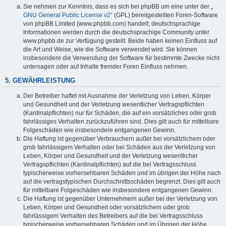
Sie nehmen zur Kenntnis, dass es sich bei phpBB um eine unter der „
GNU General Public License v2
“ (GPL) bereitgestellten Foren-Software
von phpBB Limited (www.phpbb.com) handelt; deutschsprachige
Informationen werden durch die deutschsprachige Community unter
www.phpbb.de zur Verfügung gestellt. Beide haben keinen Einfluss auf
die Art und Weise, wie die Software verwendet wird. Sie können
insbesondere die Verwendung der Software für bestimmte Zwecke nicht
untersagen oder auf Inhalte fremder Foren Einfluss nehmen.
5. GEWÄHRLEISTUNG
Der Betreiber haftet mit Ausnahme der Verletzung von Leben, Körper
und Gesundheit und der Verletzung wesentlicher Vertragspflichten
(Kardinalpflichten) nur für Schäden, die auf ein vorsätzliches oder grob
fahrlässiges Verhalten zurückzuführen sind. Dies gilt auch für mittelbare
Folgeschäden wie insbesondere entgangenen Gewinn.
Die Haftung ist gegenüber Verbrauchern außer bei vorsätzlichem oder
grob fahrlässigem Verhalten oder bei Schäden aus der Verletzung von
Leben, Körper und Gesundheit und der Verletzung wesentlicher
Vertragspflichten (Kardinalpflichten) auf die bei Vertragsschluss
typischerweise vorhersehbaren Schäden und im übrigen der Höhe nach
auf die vertragstypischen Durchschnittsschäden begrenzt. Dies gilt auch
für mittelbare Folgeschäden wie insbesondere entgangenen Gewinn.
Die Haftung ist gegenüber Unternehmern außer bei der Verletzung von
Leben, Körper und Gesundheit oder vorsätzlichem oder grob
fahrlässigem Verhalten des Betreibers auf die bei Vertragsschluss
typischerweise vorhersehbaren Schäden und im Übrigen der Höhe