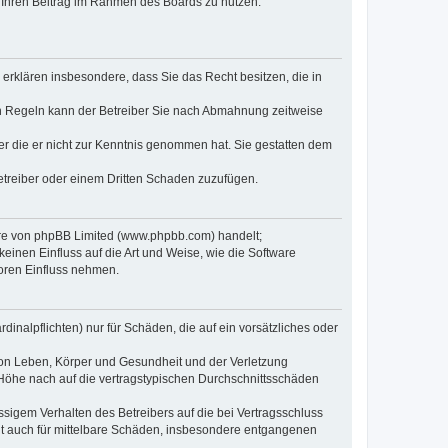
t, Ihren Beitrag im Rahmen des Boards zu nutzen.
e erklären insbesondere, dass Sie das Recht besitzen, die in
en Regeln kann der Betreiber Sie nach Abmahnung zeitweise
oder die er nicht zur Kenntnis genommen hat. Sie gestatten dem
Betreiber oder einem Dritten Schaden zuzufügen.
ware von phpBB Limited (www.phpbb.com) handelt;
inen Einfluss auf die Art und Weise, wie die Software
oren Einfluss nehmen.
inalpflichten) nur für Schäden, die auf ein vorsätzliches oder
von Leben, Körper und Gesundheit und der Verletzung
r Höhe nach auf die vertragstypischen Durchschnittsschäden
sigem Verhalten des Betreibers auf die bei Vertragsschluss
lt auch für mittelbare Schäden, insbesondere entgangenen