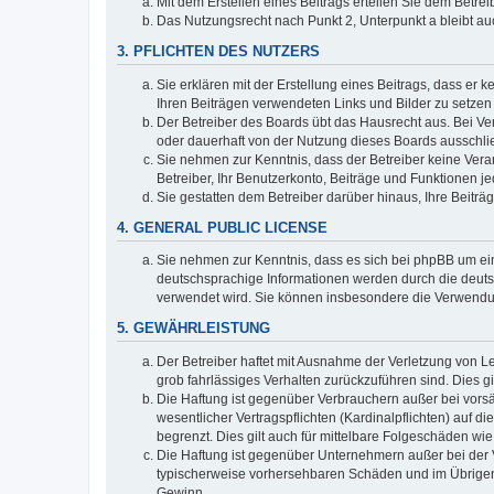
Mit dem Erstellen eines Beitrags erteilen Sie dem Betre
Das Nutzungsrecht nach Punkt 2, Unterpunkt a bleibt 
3. PFLICHTEN DES NUTZERS
Sie erklären mit der Erstellung eines Beitrags, dass er 
Ihren Beiträgen verwendeten Links und Bilder zu setze
Der Betreiber des Boards übt das Hausrecht aus. Bei V
oder dauerhaft von der Nutzung dieses Boards ausschlie
Sie nehmen zur Kenntnis, dass der Betreiber keine Verant
Betreiber, Ihr Benutzerkonto, Beiträge und Funktionen je
Sie gestatten dem Betreiber darüber hinaus, Ihre Beitr
4. GENERAL PUBLIC LICENSE
Sie nehmen zur Kenntnis, dass es sich bei phpBB um ein
deutschsprachige Informationen werden durch die deuts
verwendet wird. Sie können insbesondere die Verwendun
5. GEWÄHRLEISTUNG
Der Betreiber haftet mit Ausnahme der Verletzung von Le
grob fahrlässiges Verhalten zurückzuführen sind. Dies 
Die Haftung ist gegenüber Verbrauchern außer bei vors
wesentlicher Vertragspflichten (Kardinalpflichten) auf
begrenzt. Dies gilt auch für mittelbare Folgeschäden 
Die Haftung ist gegenüber Unternehmern außer bei der V
typischerweise vorhersehbaren Schäden und im Übrigen 
Gewinn.