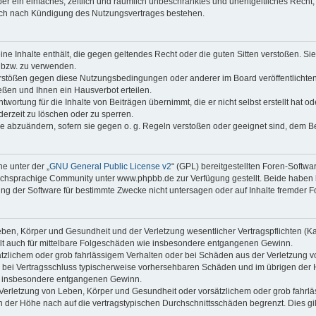
iber ein einfaches, zeitlich und räumlich unbeschränktes und unentgeltliches Rech
auch nach Kündigung des Nutzungsvertrages bestehen.
keine Inhalte enthält, die gegen geltendes Recht oder die guten Sitten verstoßen. Si
n bzw. zu verwenden.
erstößen gegen diese Nutzungsbedingungen oder anderer im Board veröffentlicht
ßen und Ihnen ein Hausverbot erteilen.
wortung für die Inhalte von Beiträgen übernimmt, die er nicht selbst erstellt hat 
derzeit zu löschen oder zu sperren.
äge abzuändern, sofern sie gegen o. g. Regeln verstoßen oder geeignet sind, dem 
e unter der „
GNU General Public License v2
“ (GPL) bereitgestellten Foren-Soft
chsprachige Community unter www.phpbb.de zur Verfügung gestellt. Beide haben ke
g der Software für bestimmte Zwecke nicht untersagen oder auf Inhalte fremder F
ben, Körper und Gesundheit und der Verletzung wesentlicher Vertragspflichten (Kard
gilt auch für mittelbare Folgeschäden wie insbesondere entgangenen Gewinn.
ätzlichem oder grob fahrlässigem Verhalten oder bei Schäden aus der Verletzung 
 die bei Vertragsschluss typischerweise vorhersehbaren Schäden und im übrigen de
wie insbesondere entgangenen Gewinn.
erletzung von Leben, Körper und Gesundheit oder vorsätzlichem oder grob fahrläs
der Höhe nach auf die vertragstypischen Durchschnittsschäden begrenzt. Dies gi