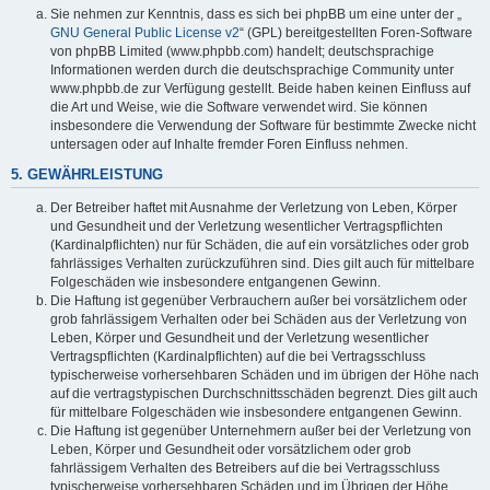
Sie nehmen zur Kenntnis, dass es sich bei phpBB um eine unter der „
GNU General Public License v2
“ (GPL) bereitgestellten Foren-Software
von phpBB Limited (www.phpbb.com) handelt; deutschsprachige
Informationen werden durch die deutschsprachige Community unter
www.phpbb.de zur Verfügung gestellt. Beide haben keinen Einfluss auf
die Art und Weise, wie die Software verwendet wird. Sie können
insbesondere die Verwendung der Software für bestimmte Zwecke nicht
untersagen oder auf Inhalte fremder Foren Einfluss nehmen.
5. GEWÄHRLEISTUNG
Der Betreiber haftet mit Ausnahme der Verletzung von Leben, Körper
und Gesundheit und der Verletzung wesentlicher Vertragspflichten
(Kardinalpflichten) nur für Schäden, die auf ein vorsätzliches oder grob
fahrlässiges Verhalten zurückzuführen sind. Dies gilt auch für mittelbare
Folgeschäden wie insbesondere entgangenen Gewinn.
Die Haftung ist gegenüber Verbrauchern außer bei vorsätzlichem oder
grob fahrlässigem Verhalten oder bei Schäden aus der Verletzung von
Leben, Körper und Gesundheit und der Verletzung wesentlicher
Vertragspflichten (Kardinalpflichten) auf die bei Vertragsschluss
typischerweise vorhersehbaren Schäden und im übrigen der Höhe nach
auf die vertragstypischen Durchschnittsschäden begrenzt. Dies gilt auch
für mittelbare Folgeschäden wie insbesondere entgangenen Gewinn.
Die Haftung ist gegenüber Unternehmern außer bei der Verletzung von
Leben, Körper und Gesundheit oder vorsätzlichem oder grob
fahrlässigem Verhalten des Betreibers auf die bei Vertragsschluss
typischerweise vorhersehbaren Schäden und im Übrigen der Höhe