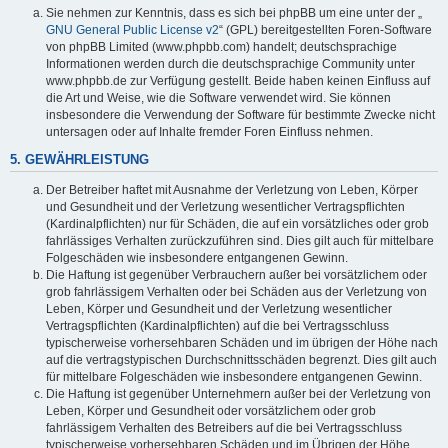
Sie nehmen zur Kenntnis, dass es sich bei phpBB um eine unter der „
GNU General Public License v2
“ (GPL) bereitgestellten Foren-Software
von phpBB Limited (www.phpbb.com) handelt; deutschsprachige
Informationen werden durch die deutschsprachige Community unter
www.phpbb.de zur Verfügung gestellt. Beide haben keinen Einfluss auf
die Art und Weise, wie die Software verwendet wird. Sie können
insbesondere die Verwendung der Software für bestimmte Zwecke nicht
untersagen oder auf Inhalte fremder Foren Einfluss nehmen.
5. GEWÄHRLEISTUNG
Der Betreiber haftet mit Ausnahme der Verletzung von Leben, Körper
und Gesundheit und der Verletzung wesentlicher Vertragspflichten
(Kardinalpflichten) nur für Schäden, die auf ein vorsätzliches oder grob
fahrlässiges Verhalten zurückzuführen sind. Dies gilt auch für mittelbare
Folgeschäden wie insbesondere entgangenen Gewinn.
Die Haftung ist gegenüber Verbrauchern außer bei vorsätzlichem oder
grob fahrlässigem Verhalten oder bei Schäden aus der Verletzung von
Leben, Körper und Gesundheit und der Verletzung wesentlicher
Vertragspflichten (Kardinalpflichten) auf die bei Vertragsschluss
typischerweise vorhersehbaren Schäden und im übrigen der Höhe nach
auf die vertragstypischen Durchschnittsschäden begrenzt. Dies gilt auch
für mittelbare Folgeschäden wie insbesondere entgangenen Gewinn.
Die Haftung ist gegenüber Unternehmern außer bei der Verletzung von
Leben, Körper und Gesundheit oder vorsätzlichem oder grob
fahrlässigem Verhalten des Betreibers auf die bei Vertragsschluss
typischerweise vorhersehbaren Schäden und im Übrigen der Höhe