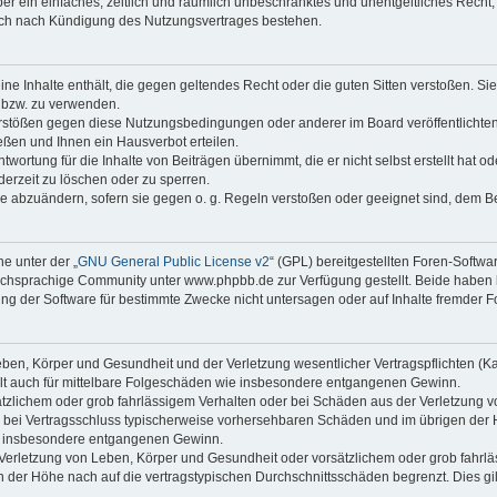
iber ein einfaches, zeitlich und räumlich unbeschränktes und unentgeltliches Rech
auch nach Kündigung des Nutzungsvertrages bestehen.
keine Inhalte enthält, die gegen geltendes Recht oder die guten Sitten verstoßen. Si
n bzw. zu verwenden.
erstößen gegen diese Nutzungsbedingungen oder anderer im Board veröffentlicht
ßen und Ihnen ein Hausverbot erteilen.
wortung für die Inhalte von Beiträgen übernimmt, die er nicht selbst erstellt hat 
derzeit zu löschen oder zu sperren.
äge abzuändern, sofern sie gegen o. g. Regeln verstoßen oder geeignet sind, dem 
e unter der „
GNU General Public License v2
“ (GPL) bereitgestellten Foren-Soft
chsprachige Community unter www.phpbb.de zur Verfügung gestellt. Beide haben ke
g der Software für bestimmte Zwecke nicht untersagen oder auf Inhalte fremder F
ben, Körper und Gesundheit und der Verletzung wesentlicher Vertragspflichten (Kard
gilt auch für mittelbare Folgeschäden wie insbesondere entgangenen Gewinn.
ätzlichem oder grob fahrlässigem Verhalten oder bei Schäden aus der Verletzung 
 die bei Vertragsschluss typischerweise vorhersehbaren Schäden und im übrigen de
wie insbesondere entgangenen Gewinn.
erletzung von Leben, Körper und Gesundheit oder vorsätzlichem oder grob fahrläs
der Höhe nach auf die vertragstypischen Durchschnittsschäden begrenzt. Dies gi