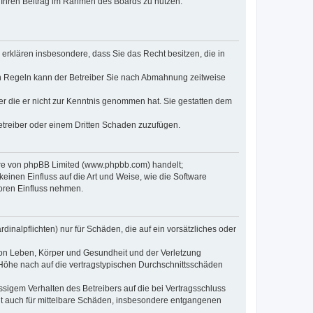
t, Ihren Beitrag im Rahmen des Boards zu nutzen.
e erklären insbesondere, dass Sie das Recht besitzen, die in
en Regeln kann der Betreiber Sie nach Abmahnung zeitweise
oder die er nicht zur Kenntnis genommen hat. Sie gestatten dem
Betreiber oder einem Dritten Schaden zuzufügen.
ware von phpBB Limited (www.phpbb.com) handelt;
inen Einfluss auf die Art und Weise, wie die Software
oren Einfluss nehmen.
inalpflichten) nur für Schäden, die auf ein vorsätzliches oder
von Leben, Körper und Gesundheit und der Verletzung
r Höhe nach auf die vertragstypischen Durchschnittsschäden
sigem Verhalten des Betreibers auf die bei Vertragsschluss
lt auch für mittelbare Schäden, insbesondere entgangenen