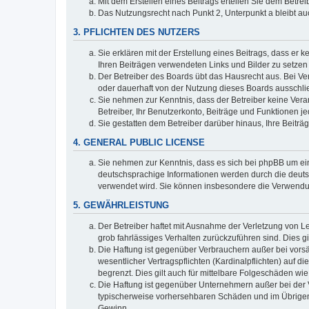
Mit dem Erstellen eines Beitrags erteilen Sie dem Betre
Das Nutzungsrecht nach Punkt 2, Unterpunkt a bleibt 
3. PFLICHTEN DES NUTZERS
Sie erklären mit der Erstellung eines Beitrags, dass er 
Ihren Beiträgen verwendeten Links und Bilder zu setze
Der Betreiber des Boards übt das Hausrecht aus. Bei V
oder dauerhaft von der Nutzung dieses Boards ausschlie
Sie nehmen zur Kenntnis, dass der Betreiber keine Verant
Betreiber, Ihr Benutzerkonto, Beiträge und Funktionen je
Sie gestatten dem Betreiber darüber hinaus, Ihre Beitr
4. GENERAL PUBLIC LICENSE
Sie nehmen zur Kenntnis, dass es sich bei phpBB um ein
deutschsprachige Informationen werden durch die deuts
verwendet wird. Sie können insbesondere die Verwendun
5. GEWÄHRLEISTUNG
Der Betreiber haftet mit Ausnahme der Verletzung von Le
grob fahrlässiges Verhalten zurückzuführen sind. Dies 
Die Haftung ist gegenüber Verbrauchern außer bei vors
wesentlicher Vertragspflichten (Kardinalpflichten) auf
begrenzt. Dies gilt auch für mittelbare Folgeschäden 
Die Haftung ist gegenüber Unternehmern außer bei der V
typischerweise vorhersehbaren Schäden und im Übrigen 
Gewinn.