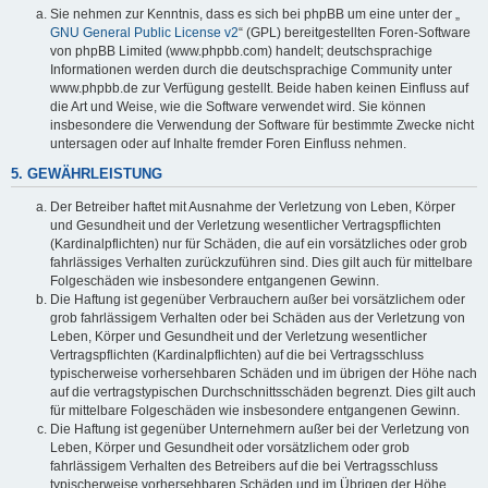
Sie nehmen zur Kenntnis, dass es sich bei phpBB um eine unter der „
GNU General Public License v2
“ (GPL) bereitgestellten Foren-Software
von phpBB Limited (www.phpbb.com) handelt; deutschsprachige
Informationen werden durch die deutschsprachige Community unter
www.phpbb.de zur Verfügung gestellt. Beide haben keinen Einfluss auf
die Art und Weise, wie die Software verwendet wird. Sie können
insbesondere die Verwendung der Software für bestimmte Zwecke nicht
untersagen oder auf Inhalte fremder Foren Einfluss nehmen.
5. GEWÄHRLEISTUNG
Der Betreiber haftet mit Ausnahme der Verletzung von Leben, Körper
und Gesundheit und der Verletzung wesentlicher Vertragspflichten
(Kardinalpflichten) nur für Schäden, die auf ein vorsätzliches oder grob
fahrlässiges Verhalten zurückzuführen sind. Dies gilt auch für mittelbare
Folgeschäden wie insbesondere entgangenen Gewinn.
Die Haftung ist gegenüber Verbrauchern außer bei vorsätzlichem oder
grob fahrlässigem Verhalten oder bei Schäden aus der Verletzung von
Leben, Körper und Gesundheit und der Verletzung wesentlicher
Vertragspflichten (Kardinalpflichten) auf die bei Vertragsschluss
typischerweise vorhersehbaren Schäden und im übrigen der Höhe nach
auf die vertragstypischen Durchschnittsschäden begrenzt. Dies gilt auch
für mittelbare Folgeschäden wie insbesondere entgangenen Gewinn.
Die Haftung ist gegenüber Unternehmern außer bei der Verletzung von
Leben, Körper und Gesundheit oder vorsätzlichem oder grob
fahrlässigem Verhalten des Betreibers auf die bei Vertragsschluss
typischerweise vorhersehbaren Schäden und im Übrigen der Höhe