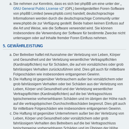
Sie nehmen zur Kenntnis, dass es sich bei phpBB um eine unter der „
GNU General Public License v2
“ (GPL) bereitgestellten Foren-Software
von phpBB Limited (www.phpbb.com) handelt; deutschsprachige
Informationen werden durch die deutschsprachige Community unter
www.phpbb.de zur Verfügung gestellt. Beide haben keinen Einfluss auf
die Art und Weise, wie die Software verwendet wird. Sie können
insbesondere die Verwendung der Software für bestimmte Zwecke nicht
untersagen oder auf Inhalte fremder Foren Einfluss nehmen.
5. GEWÄHRLEISTUNG
Der Betreiber haftet mit Ausnahme der Verletzung von Leben, Körper
und Gesundheit und der Verletzung wesentlicher Vertragspflichten
(Kardinalpflichten) nur für Schäden, die auf ein vorsätzliches oder grob
fahrlässiges Verhalten zurückzuführen sind. Dies gilt auch für mittelbare
Folgeschäden wie insbesondere entgangenen Gewinn.
Die Haftung ist gegenüber Verbrauchern außer bei vorsätzlichem oder
grob fahrlässigem Verhalten oder bei Schäden aus der Verletzung von
Leben, Körper und Gesundheit und der Verletzung wesentlicher
Vertragspflichten (Kardinalpflichten) auf die bei Vertragsschluss
typischerweise vorhersehbaren Schäden und im übrigen der Höhe nach
auf die vertragstypischen Durchschnittsschäden begrenzt. Dies gilt auch
für mittelbare Folgeschäden wie insbesondere entgangenen Gewinn.
Die Haftung ist gegenüber Unternehmern außer bei der Verletzung von
Leben, Körper und Gesundheit oder vorsätzlichem oder grob
fahrlässigem Verhalten des Betreibers auf die bei Vertragsschluss
typischerweise vorhersehbaren Schäden und im Übrigen der Höhe