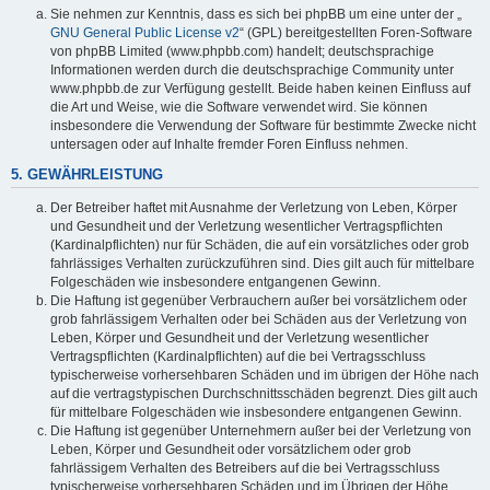
Sie nehmen zur Kenntnis, dass es sich bei phpBB um eine unter der „
GNU General Public License v2
“ (GPL) bereitgestellten Foren-Software
von phpBB Limited (www.phpbb.com) handelt; deutschsprachige
Informationen werden durch die deutschsprachige Community unter
www.phpbb.de zur Verfügung gestellt. Beide haben keinen Einfluss auf
die Art und Weise, wie die Software verwendet wird. Sie können
insbesondere die Verwendung der Software für bestimmte Zwecke nicht
untersagen oder auf Inhalte fremder Foren Einfluss nehmen.
5. GEWÄHRLEISTUNG
Der Betreiber haftet mit Ausnahme der Verletzung von Leben, Körper
und Gesundheit und der Verletzung wesentlicher Vertragspflichten
(Kardinalpflichten) nur für Schäden, die auf ein vorsätzliches oder grob
fahrlässiges Verhalten zurückzuführen sind. Dies gilt auch für mittelbare
Folgeschäden wie insbesondere entgangenen Gewinn.
Die Haftung ist gegenüber Verbrauchern außer bei vorsätzlichem oder
grob fahrlässigem Verhalten oder bei Schäden aus der Verletzung von
Leben, Körper und Gesundheit und der Verletzung wesentlicher
Vertragspflichten (Kardinalpflichten) auf die bei Vertragsschluss
typischerweise vorhersehbaren Schäden und im übrigen der Höhe nach
auf die vertragstypischen Durchschnittsschäden begrenzt. Dies gilt auch
für mittelbare Folgeschäden wie insbesondere entgangenen Gewinn.
Die Haftung ist gegenüber Unternehmern außer bei der Verletzung von
Leben, Körper und Gesundheit oder vorsätzlichem oder grob
fahrlässigem Verhalten des Betreibers auf die bei Vertragsschluss
typischerweise vorhersehbaren Schäden und im Übrigen der Höhe