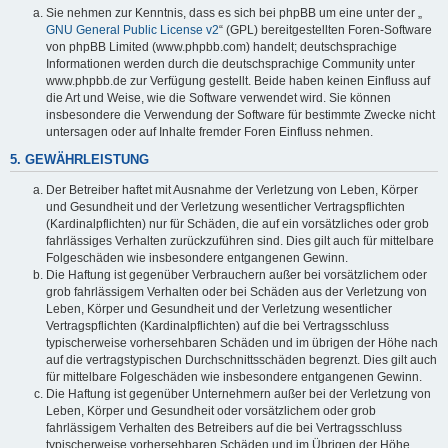
Sie nehmen zur Kenntnis, dass es sich bei phpBB um eine unter der „
GNU General Public License v2
“ (GPL) bereitgestellten Foren-Software
von phpBB Limited (www.phpbb.com) handelt; deutschsprachige
Informationen werden durch die deutschsprachige Community unter
www.phpbb.de zur Verfügung gestellt. Beide haben keinen Einfluss auf
die Art und Weise, wie die Software verwendet wird. Sie können
insbesondere die Verwendung der Software für bestimmte Zwecke nicht
untersagen oder auf Inhalte fremder Foren Einfluss nehmen.
5. GEWÄHRLEISTUNG
Der Betreiber haftet mit Ausnahme der Verletzung von Leben, Körper
und Gesundheit und der Verletzung wesentlicher Vertragspflichten
(Kardinalpflichten) nur für Schäden, die auf ein vorsätzliches oder grob
fahrlässiges Verhalten zurückzuführen sind. Dies gilt auch für mittelbare
Folgeschäden wie insbesondere entgangenen Gewinn.
Die Haftung ist gegenüber Verbrauchern außer bei vorsätzlichem oder
grob fahrlässigem Verhalten oder bei Schäden aus der Verletzung von
Leben, Körper und Gesundheit und der Verletzung wesentlicher
Vertragspflichten (Kardinalpflichten) auf die bei Vertragsschluss
typischerweise vorhersehbaren Schäden und im übrigen der Höhe nach
auf die vertragstypischen Durchschnittsschäden begrenzt. Dies gilt auch
für mittelbare Folgeschäden wie insbesondere entgangenen Gewinn.
Die Haftung ist gegenüber Unternehmern außer bei der Verletzung von
Leben, Körper und Gesundheit oder vorsätzlichem oder grob
fahrlässigem Verhalten des Betreibers auf die bei Vertragsschluss
typischerweise vorhersehbaren Schäden und im Übrigen der Höhe