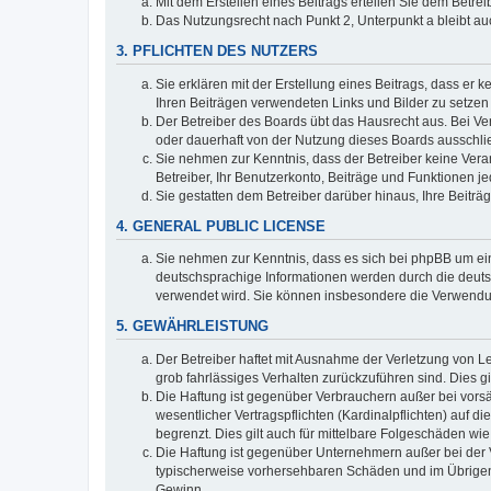
Mit dem Erstellen eines Beitrags erteilen Sie dem Betre
Das Nutzungsrecht nach Punkt 2, Unterpunkt a bleibt 
3. PFLICHTEN DES NUTZERS
Sie erklären mit der Erstellung eines Beitrags, dass er 
Ihren Beiträgen verwendeten Links und Bilder zu setze
Der Betreiber des Boards übt das Hausrecht aus. Bei V
oder dauerhaft von der Nutzung dieses Boards ausschlie
Sie nehmen zur Kenntnis, dass der Betreiber keine Verant
Betreiber, Ihr Benutzerkonto, Beiträge und Funktionen je
Sie gestatten dem Betreiber darüber hinaus, Ihre Beitr
4. GENERAL PUBLIC LICENSE
Sie nehmen zur Kenntnis, dass es sich bei phpBB um ein
deutschsprachige Informationen werden durch die deuts
verwendet wird. Sie können insbesondere die Verwendun
5. GEWÄHRLEISTUNG
Der Betreiber haftet mit Ausnahme der Verletzung von Le
grob fahrlässiges Verhalten zurückzuführen sind. Dies 
Die Haftung ist gegenüber Verbrauchern außer bei vors
wesentlicher Vertragspflichten (Kardinalpflichten) auf
begrenzt. Dies gilt auch für mittelbare Folgeschäden 
Die Haftung ist gegenüber Unternehmern außer bei der V
typischerweise vorhersehbaren Schäden und im Übrigen 
Gewinn.