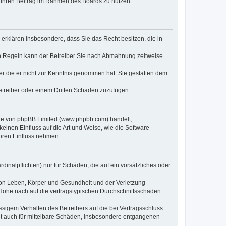
t, Ihren Beitrag im Rahmen des Boards zu nutzen.
e erklären insbesondere, dass Sie das Recht besitzen, die in
en Regeln kann der Betreiber Sie nach Abmahnung zeitweise
oder die er nicht zur Kenntnis genommen hat. Sie gestatten dem
Betreiber oder einem Dritten Schaden zuzufügen.
ware von phpBB Limited (www.phpbb.com) handelt;
inen Einfluss auf die Art und Weise, wie die Software
oren Einfluss nehmen.
inalpflichten) nur für Schäden, die auf ein vorsätzliches oder
von Leben, Körper und Gesundheit und der Verletzung
r Höhe nach auf die vertragstypischen Durchschnittsschäden
sigem Verhalten des Betreibers auf die bei Vertragsschluss
lt auch für mittelbare Schäden, insbesondere entgangenen