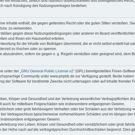
iber ein einfaches, zeitlich und räumlich unbeschränktes und unentgeltliches Rech
auch nach Kündigung des Nutzungsvertrages bestehen.
keine Inhalte enthält, die gegen geltendes Recht oder die guten Sitten verstoßen. Si
n bzw. zu verwenden.
erstößen gegen diese Nutzungsbedingungen oder anderer im Board veröffentlicht
ßen und Ihnen ein Hausverbot erteilen.
wortung für die Inhalte von Beiträgen übernimmt, die er nicht selbst erstellt hat 
derzeit zu löschen oder zu sperren.
äge abzuändern, sofern sie gegen o. g. Regeln verstoßen oder geeignet sind, dem 
e unter der „
GNU General Public License v2
“ (GPL) bereitgestellten Foren-Soft
chsprachige Community unter www.phpbb.de zur Verfügung gestellt. Beide haben ke
g der Software für bestimmte Zwecke nicht untersagen oder auf Inhalte fremder F
ben, Körper und Gesundheit und der Verletzung wesentlicher Vertragspflichten (Kard
gilt auch für mittelbare Folgeschäden wie insbesondere entgangenen Gewinn.
ätzlichem oder grob fahrlässigem Verhalten oder bei Schäden aus der Verletzung 
 die bei Vertragsschluss typischerweise vorhersehbaren Schäden und im übrigen de
wie insbesondere entgangenen Gewinn.
erletzung von Leben, Körper und Gesundheit oder vorsätzlichem oder grob fahrläs
der Höhe nach auf die vertragstypischen Durchschnittsschäden begrenzt. Dies gi