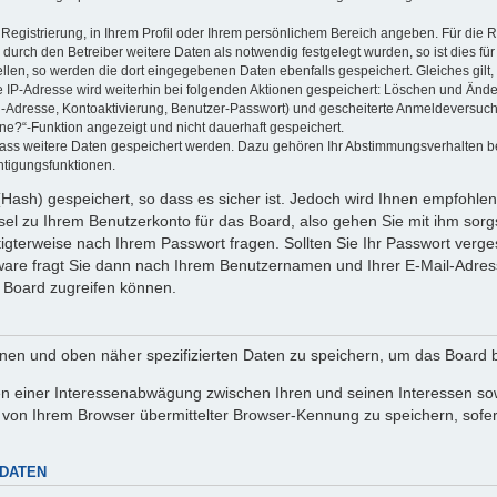
 Registrierung, in Ihrem Profil oder Ihrem persönlichem Bereich angeben. Für die
rch den Betreiber weitere Daten als notwendig festgelegt wurden, so ist dies für 
ellen, so werden die dort eingegebenen Daten ebenfalls gespeichert. Gleiches gilt
ie IP-Adresse wird weiterhin bei folgenden Aktionen gespeichert: Löschen und Änd
l-Adresse, Kontoaktivierung, Benutzer-Passwort) und gescheiterte Anmeldeversuch
ine?“-Funktion angezeigt und nicht dauerhaft gespeichert.
 dass weitere Daten gespeichert werden. Dazu gehören Ihr Abstimmungsverhalten b
htigungsfunktionen.
Hash) gespeichert, so dass es sicher ist. Jedoch wird Ihnen empfohlen,
el zu Ihrem Benutzerkonto für das Board, also gehen Sie mit ihm sorg
htigterweise nach Ihrem Passwort fragen. Sollten Sie Ihr Passwort verg
are fragt Sie dann nach Ihrem Benutzernamen und Ihrer E-Mail-Adres
 Board zugreifen können.
enen und oben näher spezifizierten Daten zu speichern, um das Board 
en einer Interessenabwägung zwischen Ihren und seinen Interessen sowi
von Ihrem Browser übermittelter Browser-Kennung zu speichern, sofer
 DATEN