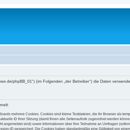
ttschee.de/phpBB_01“) (im Folgenden „der Betreiber“) die Daten verwe
melt:
Boards mehrere Cookies. Cookies sind kleine Textdateien, die Ihr Browser als tem
 aktuelle ID Ihrer Sitzung (damit Ihnen alle Seitenaufrufe zugeordnet werden könne
cht angemeldet sind) sowie Informationen über Ihre Teilnahme an Umfragen (sofern
ession-ID gespeichert. Die Cookies haben standardmäßig eine Gültigkeit von einem 