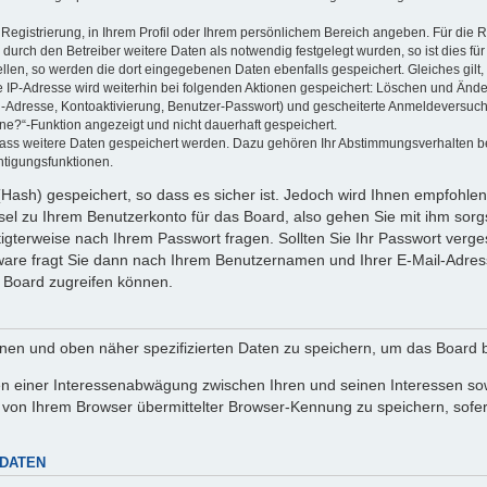
 Registrierung, in Ihrem Profil oder Ihrem persönlichem Bereich angeben. Für die
rch den Betreiber weitere Daten als notwendig festgelegt wurden, so ist dies für 
ellen, so werden die dort eingegebenen Daten ebenfalls gespeichert. Gleiches gilt
ie IP-Adresse wird weiterhin bei folgenden Aktionen gespeichert: Löschen und Änd
l-Adresse, Kontoaktivierung, Benutzer-Passwort) und gescheiterte Anmeldeversuch
ine?“-Funktion angezeigt und nicht dauerhaft gespeichert.
 dass weitere Daten gespeichert werden. Dazu gehören Ihr Abstimmungsverhalten b
htigungsfunktionen.
Hash) gespeichert, so dass es sicher ist. Jedoch wird Ihnen empfohlen,
el zu Ihrem Benutzerkonto für das Board, also gehen Sie mit ihm sorg
htigterweise nach Ihrem Passwort fragen. Sollten Sie Ihr Passwort verg
are fragt Sie dann nach Ihrem Benutzernamen und Ihrer E-Mail-Adres
 Board zugreifen können.
enen und oben näher spezifizierten Daten zu speichern, um das Board 
en einer Interessenabwägung zwischen Ihren und seinen Interessen sowi
von Ihrem Browser übermittelter Browser-Kennung zu speichern, sofer
 DATEN