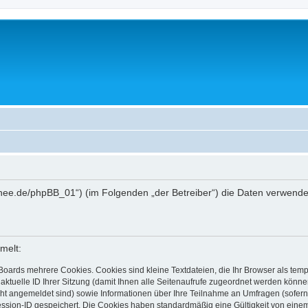
ttschee.de/phpBB_01“) (im Folgenden „der Betreiber“) die Daten verwe
melt:
Boards mehrere Cookies. Cookies sind kleine Textdateien, die Ihr Browser als tem
 aktuelle ID Ihrer Sitzung (damit Ihnen alle Seitenaufrufe zugeordnet werden könne
cht angemeldet sind) sowie Informationen über Ihre Teilnahme an Umfragen (sofern
ession-ID gespeichert. Die Cookies haben standardmäßig eine Gültigkeit von einem 