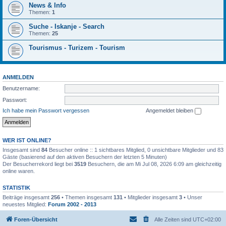
News & Info
Themen:
1
Suche - Iskanje - Search
Themen:
25
Tourismus - Turizem - Tourism
ANMELDEN
Benutzername:
Passwort:
Ich habe mein Passwort vergessen
Angemeldet bleiben
WER IST ONLINE?
Insgesamt sind
84
Besucher online :: 1 sichtbares Mitglied, 0 unsichtbare Mitglieder und 83
Gäste (basierend auf den aktiven Besuchern der letzten 5 Minuten)
Der Besucherrekord liegt bei
3519
Besuchern, die am Mi Jul 08, 2026 6:09 am gleichzeitig
online waren.
STATISTIK
Beiträge insgesamt
256
• Themen insgesamt
131
• Mitglieder insgesamt
3
• Unser
neuestes Mitglied:
Forum 2002 - 2013
Foren-Übersicht
Alle Zeiten sind
UTC+02:00