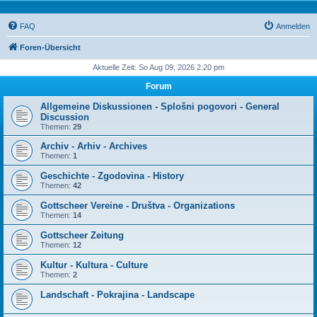
FAQ
Anmelden
Foren-Übersicht
Aktuelle Zeit: So Aug 09, 2026 2:20 pm
Forum
Allgemeine Diskussionen - Splošni pogovori - General
Discussion
Themen:
29
Archiv - Arhiv - Archives
Themen:
1
Geschichte - Zgodovina - History
Themen:
42
Gottscheer Vereine - Društva - Organizations
Themen:
14
Gottscheer Zeitung
Themen:
12
Kultur - Kultura - Culture
Themen:
2
Landschaft - Pokrajina - Landscape