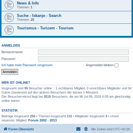
News & Info
Themen:
1
Suche - Iskanje - Search
Themen:
25
Tourismus - Turizem - Tourism
ANMELDEN
Benutzername:
Passwort:
Ich habe mein Passwort vergessen
Angemeldet bleiben
WER IST ONLINE?
Insgesamt sind
95
Besucher online :: 1 sichtbares Mitglied, 0 unsichtbare Mitglieder und 94
Gäste (basierend auf den aktiven Besuchern der letzten 5 Minuten)
Der Besucherrekord liegt bei
3519
Besuchern, die am Mi Jul 08, 2026 6:09 am gleichzeitig
online waren.
STATISTIK
Beiträge insgesamt
256
• Themen insgesamt
131
• Mitglieder insgesamt
3
• Unser
neuestes Mitglied:
Forum 2002 - 2013
Foren-Übersicht
Alle Zeiten sind
UTC+02:00