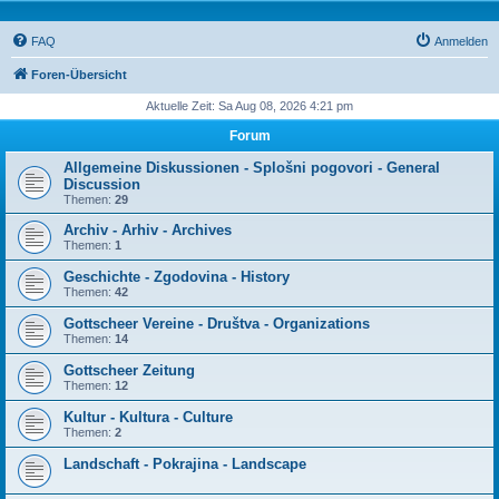
FAQ
Anmelden
Foren-Übersicht
Aktuelle Zeit: Sa Aug 08, 2026 4:21 pm
Forum
Allgemeine Diskussionen - Splošni pogovori - General
Discussion
Themen:
29
Archiv - Arhiv - Archives
Themen:
1
Geschichte - Zgodovina - History
Themen:
42
Gottscheer Vereine - Društva - Organizations
Themen:
14
Gottscheer Zeitung
Themen:
12
Kultur - Kultura - Culture
Themen:
2
Landschaft - Pokrajina - Landscape