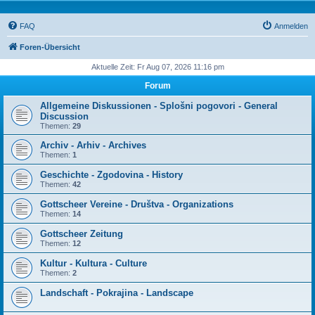
FAQ
Anmelden
Foren-Übersicht
Aktuelle Zeit: Fr Aug 07, 2026 11:16 pm
Forum
Allgemeine Diskussionen - Splošni pogovori - General
Discussion
Themen:
29
Archiv - Arhiv - Archives
Themen:
1
Geschichte - Zgodovina - History
Themen:
42
Gottscheer Vereine - Društva - Organizations
Themen:
14
Gottscheer Zeitung
Themen:
12
Kultur - Kultura - Culture
Themen:
2
Landschaft - Pokrajina - Landscape