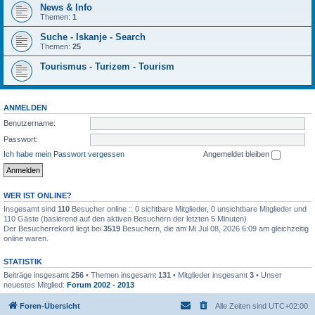
News & Info
Themen:
1
Suche - Iskanje - Search
Themen:
25
Tourismus - Turizem - Tourism
ANMELDEN
Benutzername:
Passwort:
Ich habe mein Passwort vergessen
Angemeldet bleiben
WER IST ONLINE?
Insgesamt sind
110
Besucher online :: 0 sichtbare Mitglieder, 0 unsichtbare Mitglieder und
110 Gäste (basierend auf den aktiven Besuchern der letzten 5 Minuten)
Der Besucherrekord liegt bei
3519
Besuchern, die am Mi Jul 08, 2026 6:09 am gleichzeitig
online waren.
STATISTIK
Beiträge insgesamt
256
• Themen insgesamt
131
• Mitglieder insgesamt
3
• Unser
neuestes Mitglied:
Forum 2002 - 2013
Foren-Übersicht
Alle Zeiten sind
UTC+02:00