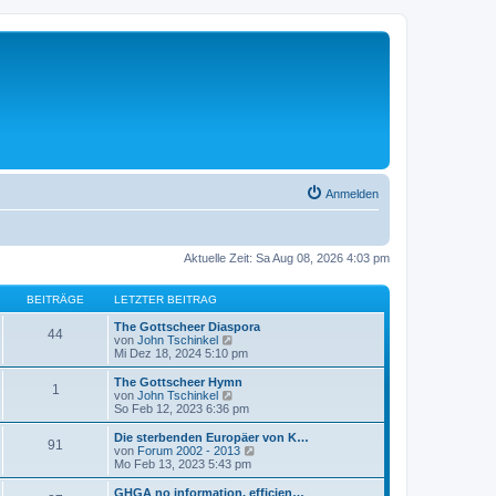
Anmelden
Aktuelle Zeit: Sa Aug 08, 2026 4:03 pm
BEITRÄGE
LETZTER BEITRAG
The Gottscheer Diaspora
44
N
von
John Tschinkel
e
Mi Dez 18, 2024 5:10 pm
u
e
The Gottscheer Hymn
1
s
N
von
John Tschinkel
t
e
So Feb 12, 2023 6:36 pm
e
u
r
e
Die sterbenden Europäer von K…
91
B
s
N
von
Forum 2002 - 2013
e
t
e
Mo Feb 13, 2023 5:43 pm
i
e
u
t
r
e
GHGA no information, efficien…