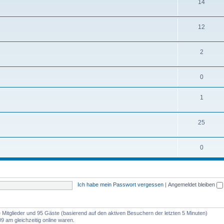
14
12
2
0
1
25
0
Ich habe mein Passwort vergessen
|
Angemeldet bleiben
re Mitglieder und 95 Gäste (basierend auf den aktiven Besuchern der letzten 5 Minuten)
9 am gleichzeitig online waren.