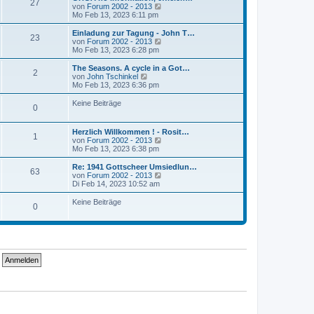
r
27
B
s
N
von
Forum 2002 - 2013
a
e
t
e
Mo Feb 13, 2023 6:11 pm
g
i
e
u
t
r
e
Einladung zur Tagung - John T…
r
23
B
s
N
von
Forum 2002 - 2013
a
e
t
e
Mo Feb 13, 2023 6:28 pm
g
i
e
u
t
r
e
The Seasons. A cycle in a Got…
r
2
B
s
N
von
John Tschinkel
a
e
t
e
Mo Feb 13, 2023 6:36 pm
g
i
e
u
t
r
e
Keine Beiträge
r
0
B
s
a
e
t
g
i
e
Herzlich Willkommen ! - Rosit…
t
r
1
N
von
Forum 2002 - 2013
r
B
e
Mo Feb 13, 2023 6:38 pm
a
e
u
g
i
e
Re: 1941 Gottscheer Umsiedlun…
t
63
s
N
von
Forum 2002 - 2013
r
t
e
Di Feb 14, 2023 10:52 am
a
e
u
g
r
e
Keine Beiträge
0
B
s
e
t
i
e
t
r
r
B
a
e
g
i
t
r
a
g