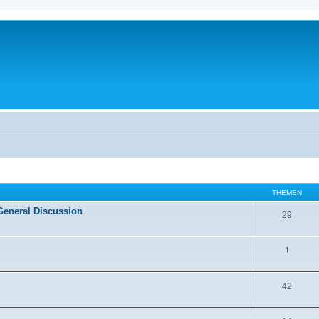
THEMEN
General Discussion
29
1
42