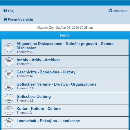
FAQ
Anmelden
Foren-Übersicht
Aktuelle Zeit: Sa Aug 08, 2026 10:25 am
Forum
Allgemeine Diskussionen - Splošni pogovori - General
Discussion
Themen:
29
Archiv - Arhiv - Archives
Themen:
1
Geschichte - Zgodovina - History
Themen:
42
Gottscheer Vereine - Društva - Organizations
Themen:
14
Gottscheer Zeitung
Themen:
12
Kultur - Kultura - Culture
Themen:
2
Landschaft - Pokrajina - Landscape