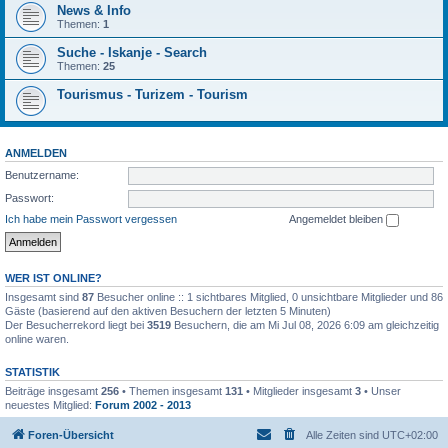
News & Info
Themen:
1
Suche - Iskanje - Search
Themen:
25
Tourismus - Turizem - Tourism
ANMELDEN
Benutzername:
Passwort:
Ich habe mein Passwort vergessen
Angemeldet bleiben
WER IST ONLINE?
Insgesamt sind
87
Besucher online :: 1 sichtbares Mitglied, 0 unsichtbare Mitglieder und 86
Gäste (basierend auf den aktiven Besuchern der letzten 5 Minuten)
Der Besucherrekord liegt bei
3519
Besuchern, die am Mi Jul 08, 2026 6:09 am gleichzeitig
online waren.
STATISTIK
Beiträge insgesamt
256
• Themen insgesamt
131
• Mitglieder insgesamt
3
• Unser
neuestes Mitglied:
Forum 2002 - 2013
Foren-Übersicht
Alle Zeiten sind
UTC+02:00