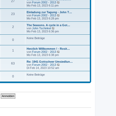
r
27
B
s
N
von
Forum 2002 - 2013
a
e
t
e
Mo Feb 13, 2023 6:11 pm
g
i
e
u
t
r
e
Einladung zur Tagung - John T…
r
23
B
s
N
von
Forum 2002 - 2013
a
e
t
e
Mo Feb 13, 2023 6:28 pm
g
i
e
u
t
r
e
The Seasons. A cycle in a Got…
r
2
B
s
N
von
John Tschinkel
a
e
t
e
Mo Feb 13, 2023 6:36 pm
g
i
e
u
t
r
e
Keine Beiträge
r
0
B
s
a
e
t
g
i
e
Herzlich Willkommen ! - Rosit…
t
r
1
N
von
Forum 2002 - 2013
r
B
e
Mo Feb 13, 2023 6:38 pm
a
e
u
g
i
e
Re: 1941 Gottscheer Umsiedlun…
t
63
s
N
von
Forum 2002 - 2013
r
t
e
Di Feb 14, 2023 10:52 am
a
e
u
g
r
e
Keine Beiträge
0
B
s
e
t
i
e
t
r
r
B
a
e
g
i
t
r
a
g