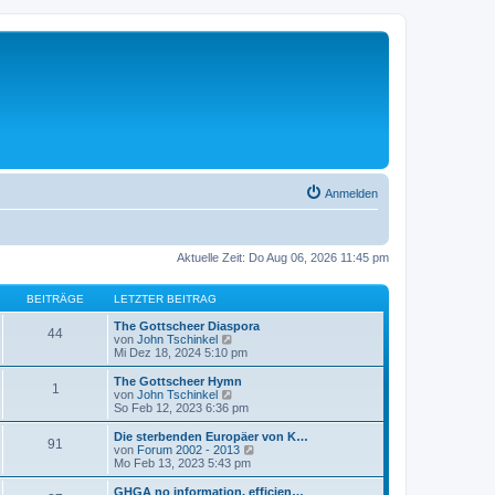
Anmelden
Aktuelle Zeit: Do Aug 06, 2026 11:45 pm
BEITRÄGE
LETZTER BEITRAG
The Gottscheer Diaspora
44
N
von
John Tschinkel
e
Mi Dez 18, 2024 5:10 pm
u
e
The Gottscheer Hymn
1
s
N
von
John Tschinkel
t
e
So Feb 12, 2023 6:36 pm
e
u
r
e
Die sterbenden Europäer von K…
91
B
s
N
von
Forum 2002 - 2013
e
t
e
Mo Feb 13, 2023 5:43 pm
i
e
u
t
r
e
GHGA no information, efficien…