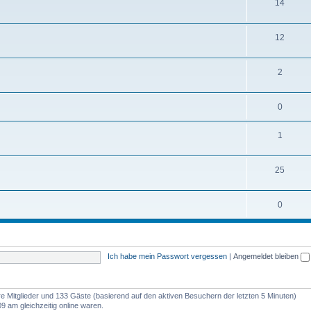
14
12
2
0
1
25
0
Ich habe mein Passwort vergessen
|
Angemeldet bleiben
are Mitglieder und 133 Gäste (basierend auf den aktiven Besuchern der letzten 5 Minuten)
9 am gleichzeitig online waren.