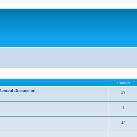
THEMEN
General Discussion
29
1
42