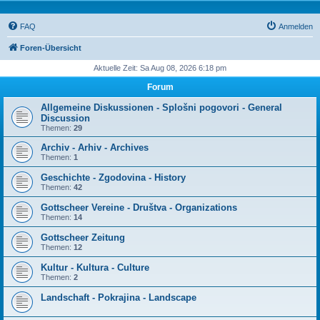
FAQ
Anmelden
Foren-Übersicht
Aktuelle Zeit: Sa Aug 08, 2026 6:18 pm
Forum
Allgemeine Diskussionen - Splošni pogovori - General
Discussion
Themen:
29
Archiv - Arhiv - Archives
Themen:
1
Geschichte - Zgodovina - History
Themen:
42
Gottscheer Vereine - Društva - Organizations
Themen:
14
Gottscheer Zeitung
Themen:
12
Kultur - Kultura - Culture
Themen:
2
Landschaft - Pokrajina - Landscape