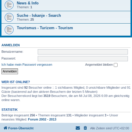
News & Info
Themen:
1
Suche - Iskanje - Search
Themen:
25
Tourismus - Turizem - Tourism
ANMELDEN
Benutzername:
Passwort:
Ich habe mein Passwort vergessen
Angemeldet bleiben
WER IST ONLINE?
Insgesamt sind
92
Besucher online :: 1 sichtbares Mitglied, 0 unsichtbare Mitglieder und 91
Gäste (basierend auf den aktiven Besuchern der letzten 5 Minuten)
Der Besucherrekord liegt bei
3519
Besuchern, die am Mi Jul 08, 2026 6:09 am gleichzeitig
online waren.
STATISTIK
Beiträge insgesamt
256
• Themen insgesamt
131
• Mitglieder insgesamt
3
• Unser
neuestes Mitglied:
Forum 2002 - 2013
Foren-Übersicht
Alle Zeiten sind
UTC+02:00