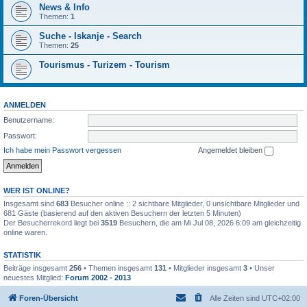
News & Info
Themen:
1
Suche - Iskanje - Search
Themen:
25
Tourismus - Turizem - Tourism
ANMELDEN
Benutzername:
Passwort:
Ich habe mein Passwort vergessen
Angemeldet bleiben
WER IST ONLINE?
Insgesamt sind
683
Besucher online :: 2 sichtbare Mitglieder, 0 unsichtbare Mitglieder und
681 Gäste (basierend auf den aktiven Besuchern der letzten 5 Minuten)
Der Besucherrekord liegt bei
3519
Besuchern, die am Mi Jul 08, 2026 6:09 am gleichzeitig
online waren.
STATISTIK
Beiträge insgesamt
256
• Themen insgesamt
131
• Mitglieder insgesamt
3
• Unser
neuestes Mitglied:
Forum 2002 - 2013
Foren-Übersicht
Alle Zeiten sind
UTC+02:00