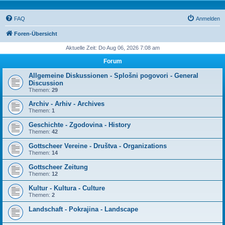
FAQ
Anmelden
Foren-Übersicht
Aktuelle Zeit: Do Aug 06, 2026 7:08 am
Forum
Allgemeine Diskussionen - Splošni pogovori - General
Discussion
Themen:
29
Archiv - Arhiv - Archives
Themen:
1
Geschichte - Zgodovina - History
Themen:
42
Gottscheer Vereine - Društva - Organizations
Themen:
14
Gottscheer Zeitung
Themen:
12
Kultur - Kultura - Culture
Themen:
2
Landschaft - Pokrajina - Landscape